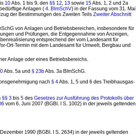
is
10
Abs. 1 bis 9, den
§§ 12
,
13
sowie
15
Abs. 1, 2 und 2a
edürftige Anlagen (
4. BImSchV
) in der Fassung vom 31. Mai
ollzug der Bestimmungen des Zweiten Teils
Zweiter Abschnitt
mSchG von Anlagen und Betriebsbereichen, insbesondere für
ttlungen und Prüfungen, die Entgegennahme von Anzeigen,
benrealisierung entsprechend der vom Landesamt für
r-Ort-Termin mit dem Landesamt für Umwelt, Bergbau und
er Anlage oder eines Betriebsbereichs.
10
Abs. 5a und
§ 23b
Abs. 3a BImSchG.
issionsgenehmigung nach
§ 4
Abs. 1, 5 und 6 des Treibhausgas-
n
§§ 3
bis
5
des
Gesetzes zur Ausführung des Protokolls über
06
vom 6. Juni 2007 (BGBl. I S. 1002) in der jeweils geltenden
Dezember 1990 (BGBI. I S. 2634) in der jeweils geltenden