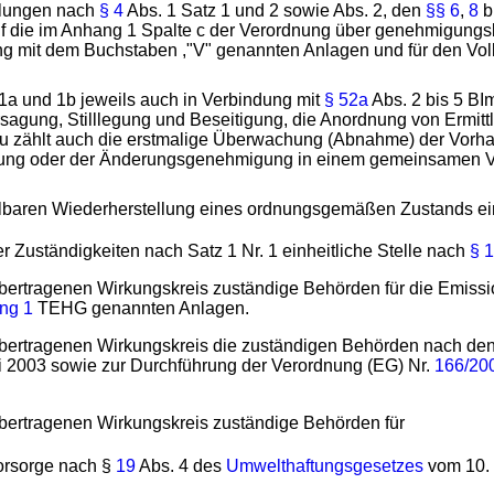
dlungen nach
§ 4
Abs. 1 Satz 1 und 2 sowie Abs. 2, den
§§ 6
,
8
b
 die im Anhang 1 Spalte c der Verordnung über genehmigungsb
sung mit dem Buchstaben ,"V" genannten Anlagen und für den V
 1a und 1b jeweils auch in Verbindung mit
§ 52a
Abs. 2 bis 5 BI
rsagung, Stilllegung und Beseitigung, die Anordnung von Ermi
zu zählt auch die erstmalige Überwachung (Abnahme) der Vorha
gung oder der Änderungsgenehmigung in einem gemeinsamen Vo
lbaren Wiederherstellung eines ordnungsgemäßen Zustands ein
r Zuständigkeiten nach Satz 1 Nr. 1 einheitliche Stelle nach
§ 
im übertragenen Wirkungskreis zuständige Behörden für die Em
ng 1
TEHG genannten Anlagen.
m übertragenen Wirkungskreis die zuständigen Behörden nach de
ai 2003 sowie zur Durchführung der Verordnung (EG) Nr.
166/20
 übertragenen Wirkungskreis zuständige Behörden für
orsorge nach §
19
Abs. 4 des
Umwelthaftungsgesetzes
vom 10. 