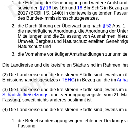
die Erteilung der Genehmigung und weitere Amtshan
sowie den
§§ 16
bis 16b und
18
BImSchG in Bezug auf
2017 (BGBl. I S. 1440) in der jeweils geltenden Fas
des Bundes-Immissionsschutzgesetzes,
die Durchführung der Überwachung nach
§ 52
Abs. 1,
die nachträgliche Anordnung, die Anordnung der Unte
Mitteilungen und die Zulassung von Ausnahmen; hier
Umwelt, Bergbau und Naturschutz erteilten Genehmi
Naturschutz und
die Vornahme vorläufiger Amtshandlungen zur unmitte
Die Landkreise und die kreisfreien Städte sind im Rahmen ihre
(2) Die Landkreise und die kreisfreien Städte sind jeweils 
Emissionshandelsgesetzes (
TEHG
) in Bezug auf die im
Anha
(3) Die Landkreise und die kreisfreien Städte sind jeweils i
Schadstofffreisetzungs
- und -verbringungsregister vom 21. M
Fassung, soweit nichts anderes bestimmt ist.
(4) Die Landkreise und die kreisfreien Städte sind jeweils im
die Betriebsuntersagung wegen fehlender Deckungsv
Fassung,