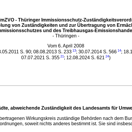
ImZVO - Thüringer Immissionsschutz-Zuständigkeitsveror
lung von Zuständigkeiten und zur Übertragung von Ermäc
mmissionsschutzes und des Treibhausgas-Emissionshande
- Thüringen -
Vom 6. April 2008
13
14
3.05.2011 S. 90; 08.08.2013 S. 233
; 30.07.2014 S. 566
; 18.
21
24
07.07.2021 S. 355
; 12.08.2024 S. 621
)
tädte, abweichende Zuständigkeit des Landesamts für Umwe
im übertragenen Wirkungskreis zuständige Behörden nach dem B
nungen, soweit nichts anderes bestimmt ist. Sie sind insbeso