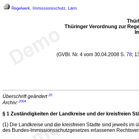
Regelwerk
,
Immissionsschutz
,
Lärm
Thür
Thüringer Verordnung zur Rege
I
(GVBl. Nr. 4 vom 30.04.2008 S.
78
; 1
20
Überschrift geändert
2004
Archiv:
§ 1
Zuständigkeiten der Landkreise und der kreisfreien S
(1) Die Landkreise und die kreisfreien Städte sind jeweils 
des Bundes-Immissionsschutzgesetzes erlassenen Rechtsverord