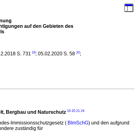
dnung
htigungen auf den Gebieten des
ls
18
20
12.2018 S. 731
; 05.02.2020 S. 58
;
18
20
21
24
lt, Bergbau und Naturschutz
undes-Immissionsschutzgesetz (
BImSchG
) und den aufgrund
ndere zuständig für