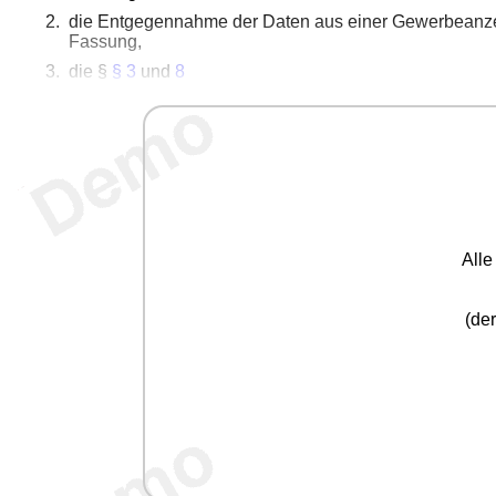
die Entgegennahme der Daten aus einer Gewerbeanz
Fassung,
die §
§ 3
und
8
All
(der