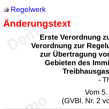
Regelwerk
Änderungstext
Erste Verordnung z
Verordnung zur Regel
zur Übertragung vo
Gebieten des Imm
Treibhausga
- T
Vom 5.
(GVBl. Nr. 2 