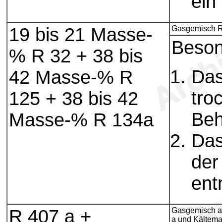
ein
19 bis 21 Masse-
Gasgemisch R
Beson
% R 32 + 38 bis
Das
42 Masse-% R
tro
125 + 38 bis 42
Beh
Masse-% R 134a
Das
der
ent
R 407 a +
Gasgemisch a
a und Kältema