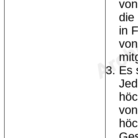
von
die
in 
von
mit
Es 
Jed
höc
von
höc
Ges