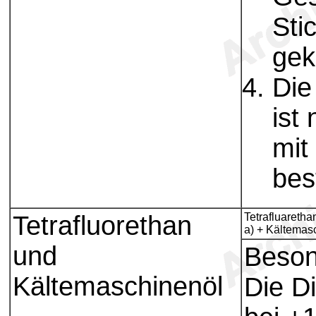
Sti
gek
Die
ist
mit
bes
Tetrafluorethan
Tetrafluaretha
a) + Kältemas
und
Beson
Kältemaschinenöl
Die D