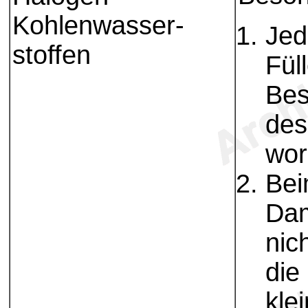
Kohlenwasser-
Jed
stoffen
Fül
Bes
des
wor
Bei
Dam
nic
die
kle