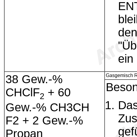
EN
ble
den
"Üb
ein
38 Gew.-%
Gasgemisch R
Beson
CHClF
+ 60
2
Das
Gew.-% CH3CH
Zus
F2 + 2 Gew.-%
gef
Propan