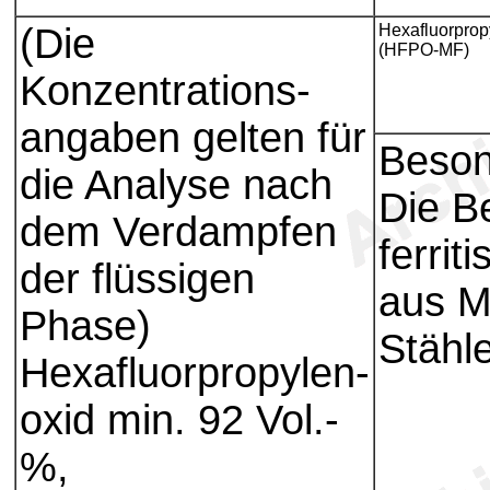
(Die
Hexafluorprop
(HFPO-MF)
Konzentrations-
angaben gelten für
Beson
die Analyse nach
Die B
dem Verdampfen
ferrit
der flüssigen
aus M
Phase)
Stähle
Hexafluorpropylen-
oxid min. 92 Vol.-
%,