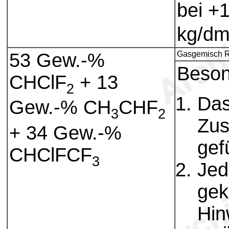
bei +
kg/d
53 Gew.-%
Gasgemisch R
Beson
CHClF
+ 13
2
Das
Gew.-% CH
CHF
3
2
Zus
+ 34 Gew.-%
gef
CHClFCF
3
Jed
gek
Hin