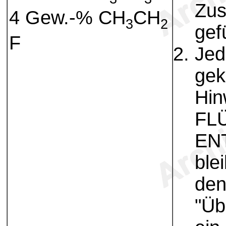
Zus
4 Gew.-% CH
CH
3
2
gef
F
Jed
gek
Hin
FL
EN
ble
den
"Üb