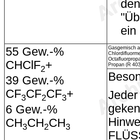
den
"Üb
ein
55 Gew.-%
Gasgemisch a
Chlordifluorm
Octafluorprop
CHClF
+
Propan (R 403
2
Beson
39 Gew.-%
CF
CF
CF
+
Jeder
3
2
3
geken
6 Gew.-%
Hinwe
CH
CH
CH
3
2
3
FLÜS