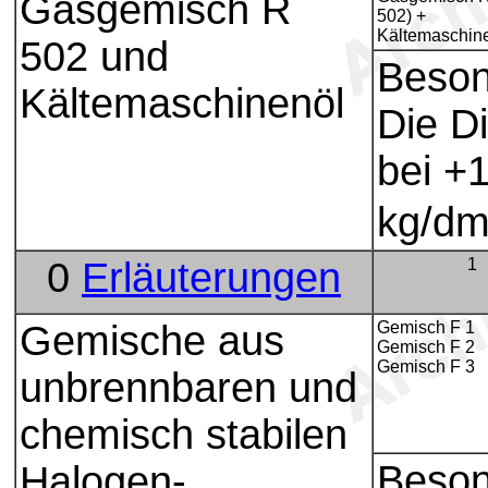
Gasgemisch R
502) +
Kältemaschin
502 und
Beson
Kältemaschinenöl
Die D
bei +
kg/d
0
Erläuterungen
1
Gemische aus
Gemisch F 1
Gemisch F 2
Gemisch F 3
unbrennbaren und
chemisch stabilen
Beso
Halogen-