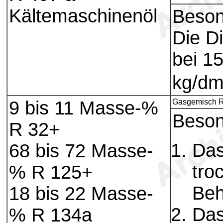
Kältemaschinenöl
Beson
Die D
bei 1
kg/d
9 bis 11 Masse-%
Gasgemisch R
Beson
R 32+
Das
68 bis 72 Masse-
tro
% R 125+
Beh
18 bis 22 Masse-
Das
% R 134a