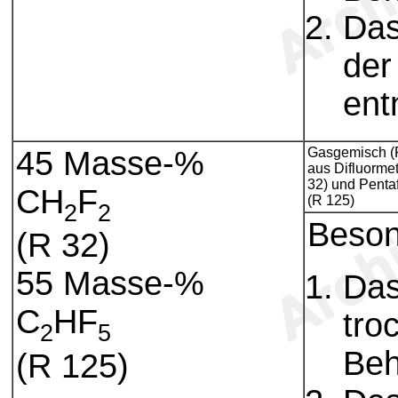
Das
der
ent
45 Masse-%
Gasgemisch (
aus Difluorme
32) und Penta
CH
F
(R 125)
2
2
Beson
(R 32)
55 Masse-%
Das
C
HF
tro
2
5
Beh
(R 125)