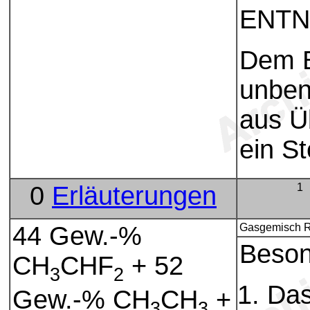
ENTN
Dem B
unben
aus Ü
ein St
0
Erläuterungen
1
44 Gew.-%
Gasgemisch R
Beson
CH
CHF
+ 52
3
2
Das
Gew.-% CH
CH
+
3
3