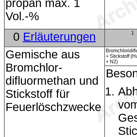
propan max. 1
Vol.-%
0
Erläuterungen
1
Gemische aus
Bromchloridif
+ Stickstoff (
+ N2)
Bromchlor-
Beso
difluormethan und
Abh
Stickstoff für
vom
Feuerlöschzwecke
Ges
Sti