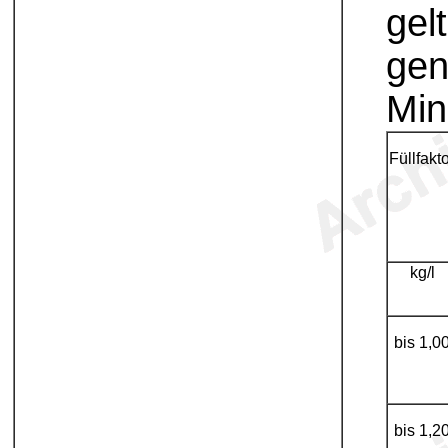
gel
gen
Min
Füllfakt
kg/l
bis 1,0
bis 1,2