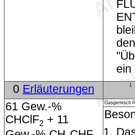
FL
EN
ble
den
"Üb
ein
0
Erläuterungen
1
61 Gew.-%
Gasgemisch R
Beson
CHClF
+ 11
2
Das
Gew.-% CH
CHF