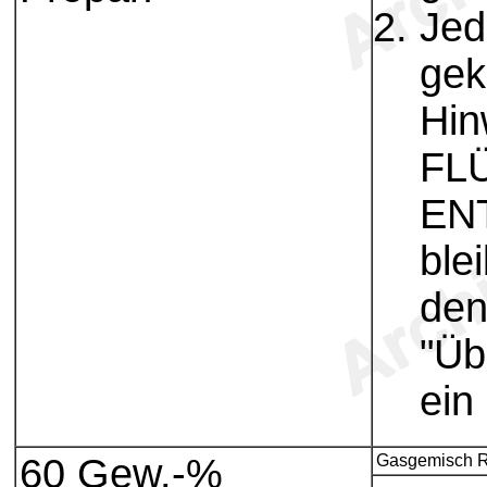
Jed
gek
Hin
FL
EN
ble
den
"Üb
ein
60 Gew.-%
Gasgemisch R