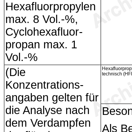
Hexafluorpropylen
max. 8 Vol.-%,
Cyclohexafluor-
propan max. 1
Vol.-%
(Die
Hexafluorprop
technisch (H
Konzentrations-
angaben gelten für
die Analyse nach
Beso
dem Verdampfen
Als Be