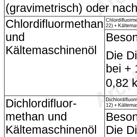
(gravimetrisch) oder nac
Chlordifluormethan
Chlordifluorm
22) + Kältema
und
Beson
Kältemaschinenöl
Die D
bei +
0,82 
Dichlordifluor-
Dichlordifluo
12) + Kältema
methan und
Beson
Kältemaschinenöl
Die D