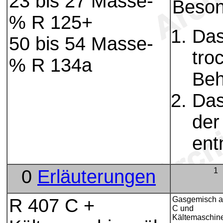
23 bis 27 Masse-
Beson
% R 125+
Das
50 bis 54 Masse-
tro
% R 134a
Beh
Das
der
ent
0
Erläuterungen
1
R 407 C +
Gasgemisch a
C und
Kältemaschin