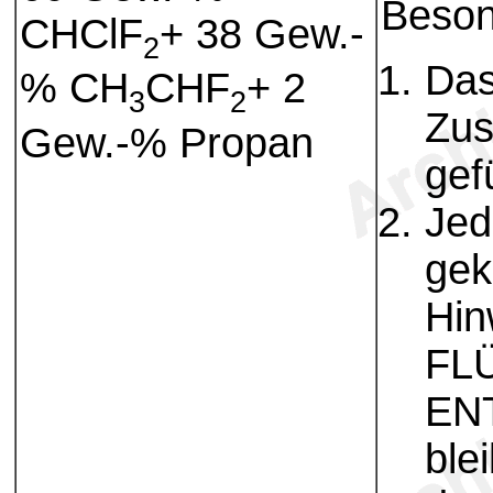
Beson
CHClF
+ 38 Gew.-
2
Das
% CH
CHF
+ 2
3
2
Zus
Gew.-% Propan
gef
Jed
gek
Hin
FL
EN
ble