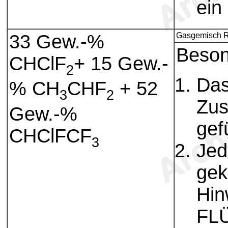
ein
33 Gew.-%
Gasgemisch R
Beson
CHClF
+ 15 Gew.-
2
Das
% CH
CHF
+ 52
3
2
Zus
Gew.-%
gef
CHClFCF
3
Jed
gek
Hin
FL