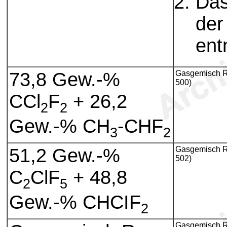
Das
der
ent
73,8 Gew.-%
Gasgemisch R
500)
CCl
F
+ 26,2
2
2
Gew.-% CH
-CHF
3
2
51,2 Gew.-%
Gasgemisch R
502)
C
ClF
+ 48,8
2
5
Gew.-% CHCIF
2
Gasgemisch R