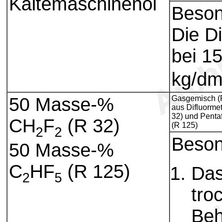
Kältemaschinenöl
Beson
Die D
bei 1
kg/d
50 Masse-%
Gasgemisch (
aus Difluorme
32) und Penta
CH
F
(R 32)
(R 125)
2
2
Beson
50 Masse-%
C
HF
(R 125)
Das
2
5
tro
Beh