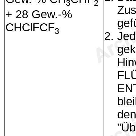
3
2
Zus
+ 28 Gew.-%
gef
CHClFCF
3
Jed
gek
Hin
FL
EN
ble
den
"Üb