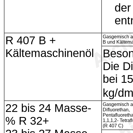
der
ent
R 407 B +
Gasgemisch a
B und Kältem
Kältemaschinenöl
Beson
Die D
bei 1
kg/d
22 bis 24 Masse-
Gasgemisch a
Difluorethan,
Pentafluoreth
% R 32+
1,1,1,2- Tetraf
(R 407 C)