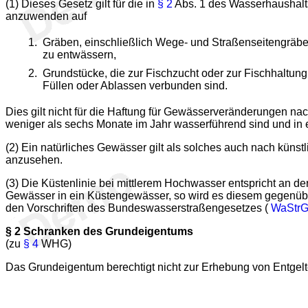
(1) Dieses Gesetz gilt für die in
§ 2
Abs. 1 des Wasserhaushalt
anzuwenden auf
Gräben, einschließlich Wege- und Straßenseitengräbe
zu entwässern,
Grundstücke, die zur Fischzucht oder zur Fischhaltu
Füllen oder Ablassen verbunden sind.
Dies gilt nicht für die Haftung für Gewässerveränderungen na
weniger als sechs Monate im Jahr wasserführend sind und in 
(2) Ein natürliches Gewässer gilt als solches auch nach küns
anzusehen.
(3) Die Küstenlinie bei mittlerem Hochwasser entspricht an d
Gewässer in ein Küstengewässer, so wird es diesem gegenüber
den Vorschriften des Bundeswasserstraßengesetzes (
WaStr
§ 2
Schranken des Grundeigentums
(zu
§ 4
WHG)
Das Grundeigentum berechtigt nicht zur Erhebung von Entgel