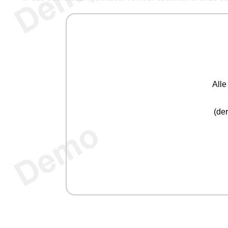
All
(der