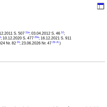
11a
12
.12.2011 S. 507
; 03.04.2012 S. 46
;
0
20a
; 10.12.2020 S. 477
; 16.12.2021 S. 911
24
26
i.K.
024 Nr. 82
; 23.06.2026 Nr. 47
)