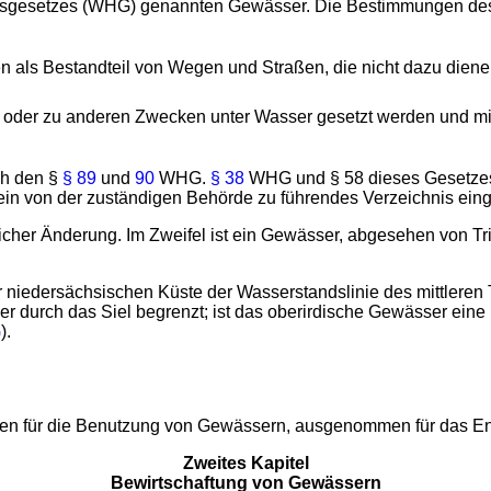
sgesetzes (WHG) genannten Gewässer. Die Bestimmungen des 
n als Bestandteil von Wegen und Straßen, die nicht dazu dien
ng oder zu anderen Zwecken unter Wasser gesetzt werden und m
ch den §
§ 89
und
90
WHG.
§ 38
WHG und § 58 dieses Gesetzes
ein von der zuständigen Behörde zu führendes Verzeichnis eing
tlicher Änderung. Im Zweifel ist ein Gewässer, abgesehen von 
er niedersächsischen Küste der Wasserstandslinie des mittlere
 durch das Siel begrenzt; ist das oberirdische Gewässer eine
G
).
ten für die Benutzung von Gewässern, ausgenommen für das En
Zweites Kapitel
Bewirtschaftung von Gewässern