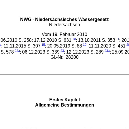
NWG - Niedersächsisches Wassergesetz
- Niedersachsen -
Vom 19. Februar 2010
10
11
2.06.2010 S. 258; 17.12.2010 S. 631
; 13.10.2011 S. 353
; 20
a
15
19
2
; 12.11.2015 S. 307
; 20.05.2019 S. 88
; 11.11.2020 S. 451
22a
23
23a
 S. 578
; 06.12.2023 S. 339
; 12.12.2023 S. 289
; 25.09.2
Gl.-Nr.: 28200
Erstes Kapitel
Allgemeine Bestimmungen