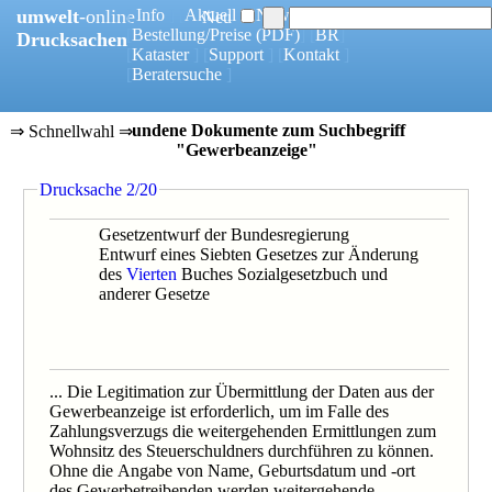
umwelt
-online
[
Info
] [
Aktuell
] [
News
]
Neu
[
Bestellung/Preise
(PDF)
] [
BR
]
Drucksachen
[
Kataster
] [
Support
] [
Kontakt
]
[
Beratersuche
]
46 gefundene Dokumente zum Suchbegriff
⇒ Schnellwahl ⇒
"Gewerbeanzeige"
0002/20
Drucksache 2/20
0226/1/19
0097/1/19
0226/19B
Gesetzentwurf der Bundesregierung
0097/19B
Entwurf eines Siebten Gesetzes zur Änderung
0430/1/18
des
Vierten
Buches Sozialgesetzbuch und
0430/18B
anderer Gesetze
0374/1/17
0240/1/14
0240/14B
0394/1/14
0394/14B
... Die Legitimation zur Übermittlung der Daten aus der
0032/13
Gewerbeanzeige ist erforderlich, um im Falle des
0473/12B
Zahlungsverzugs die weitergehenden Ermittlungen zum
0473/1/12
Wohnsitz des Steuerschuldners durchführen zu können.
0472/1/12
Ohne die Angabe von Name, Geburtsdatum und -ort
0472/12B
des Gewerbetreibenden werden weitergehende