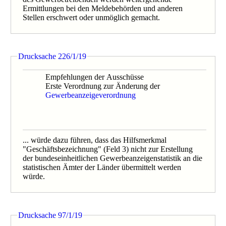
0557/12
Ermittlungen bei den Meldebehörden und anderen
0356/11
Stellen erschwert oder unmöglich gemacht.
0061/11
0356/11B
0284/09
0036/1/09
Drucksache 226/1/19
0284/09B
0284/1/09
Empfehlungen der Ausschüsse
0558/1/08
Erste Verordnung zur Änderung der
0558/08B
Gewerbeanzeigeverordnung
0544/08B
0544/1/08
0544/08
0392/07
0068/07
... würde dazu führen, dass das Hilfsmerkmal
0436/06
"Geschäftsbezeichnung" (Feld 3) nicht zur Erstellung
0302/06
der bundeseinheitlichen Gewerbeanzeigenstatistik an die
0303/06
statistischen Ämter der Länder übermittelt werden
0815/05
würde.
0815/05B
0666/04B
0666/2/04
Drucksache 97/1/19