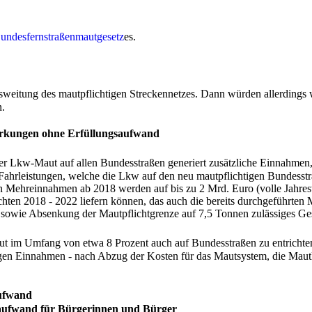
undesfernstraßenmautgesetz
es.
sweitung des mautpflichtigen Streckennetzes. Dann würden allerdings w
n.
irkungen ohne Erfüllungsaufwand
er Lkw-Maut auf allen Bundesstraßen generiert zusätzliche Einnahmen,
ahrleistungen, welche die Lkw auf den neu mautpflichtigen Bundesstr
en Mehreinnahmen ab 2018 werden auf bis zu 2 Mrd. Euro (volle Jahres
ten 2018 - 2022 liefern können, das auch die bereits durchgeführten
 sowie Absenkung der Mautpflichtgrenze auf 7,5 Tonnen zulässiges G
t im Umfang von etwa 8 Prozent auch auf Bundesstraßen zu entrichten i
gen Einnahmen - nach Abzug der Kosten für das Mautsystem, die Maut
aufwand
saufwand für Bürgerinnen und Bürger