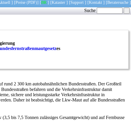
ktuell
] [
Preise
(PDF)
] [
BR
] [
Kataster
] [
Support
] [
Kontakt
] [
Beratersuche
]
Suche
gierung
undesfernstraßenmautgesetz
es
f rund 2 300 km autobahnähnlichen Bundesstraßen. Der Großteil
e Bundesstraßen befahren und die Verkehrsinfrastruktur damit
ne, sichere und leistungsstarke Verkehrsinfrastruktur in
erden. Daher ist beabsichtigt, die Lkw-Maut auf alle Bundesstraßen
w (3,5 bis 7,5 Tonnen zulässiges Gesamtgewicht) und auf Fernbusse