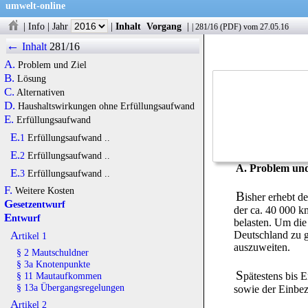
umwelt-online
|
Info
|
Jahr
|
Inhalt
Vorgang
|
|
281/16
(
PDF
) vom 27.05.16
←
Inhalt
281/16
A.
Problem und Ziel
B.
Lösung
C.
Alternativen
D.
Haushaltswirkungen ohne Erfüllungsaufwand
E.
Erfüllungsaufwand
E.1
Erfüllungsaufwand ..
E.2
Erfüllungsaufwand ..
A. Problem und
E.3
Erfüllungsaufwand ..
F.
Weitere Kosten
B
isher erhebt 
Gesetzentwurf
der ca. 40 000 k
Entwurf
belasten. Um die
Deutschland zu g
Artikel 1
auszuweiten.
§ 2 Mautschuldner
§ 3a Knotenpunkte
S
pätestens bis 
§ 11 Mautaufkommen
§ 13a Übergangsregelungen
sowie der Einbe
Artikel 2