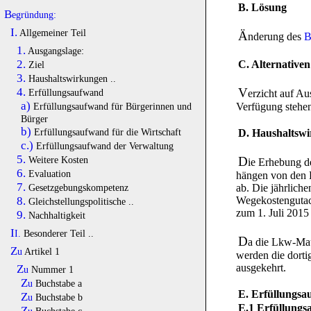
B. Lösung
Begründung:
I.
Allgemeiner Teil
Ä
nderung des
B
1.
Ausgangslage:
2.
C. Alternativen
Ziel
3.
Haushaltswirkungen ..
V
4.
Erfüllungsaufwand
erzicht auf Au
a)
Verfügung stehe
Erfüllungsaufwand für Bürgerinnen und
Bürger
b)
Erfüllungsaufwand für die Wirtschaft
D. Haushaltsw
c.)
Erfüllungsaufwand der Verwaltung
5.
Weitere Kosten
D
ie Erhebung d
6.
Evaluation
hängen von den F
7.
Gesetzgebungskompetenz
ab. Die jährlich
8.
Wegekostengutach
Gleichstellungspolitische ..
zum 1. Juli 2015
9.
Nachhaltigkeit
II.
Besonderer Teil ..
D
a die Lkw-Mau
Zu
Artikel 1
werden die dorti
ausgekehrt.
Zu
Nummer 1
Zu
Buchstabe a
E. Erfüllungs
Zu
Buchstabe b
E.1 Erfüllung
Zu
Buchstabe c