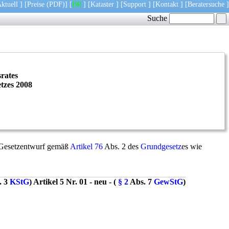
ktuell
] [
Preise
(PDF)
] [
BR
] [
Kataster
] [
Support
] [
Kontakt
] [
Beratersuche
]
Suche
rates
etzes 2008
m Gesetzentwurf gemäß
Artikel 76
Abs. 2 des
Grundgesetz
es wie
. 3
KStG
) Artikel 5 Nr. 01 - neu - (
§ 2
Abs. 7
GewStG
)