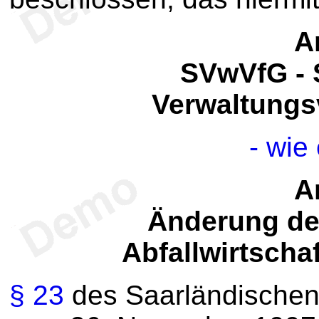
Ar
SVwVfG - 
Verwaltungs
- wie
Ar
Änderung de
Abfallwirtsch
§ 23
des Saarländischen 