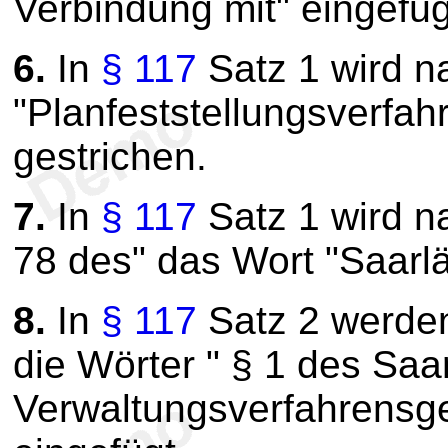
Verbindung mit" eingefüg
6.
In
§ 117
Satz 1 wird n
"Planfeststellungsverfah
gestrichen.
7.
In
§ 117
Satz 1 wird n
78 des" das Wort "Saarl
8.
In
§ 117
Satz 2 werden
die Wörter " § 1 des Saa
Verwaltungsverfahrensge