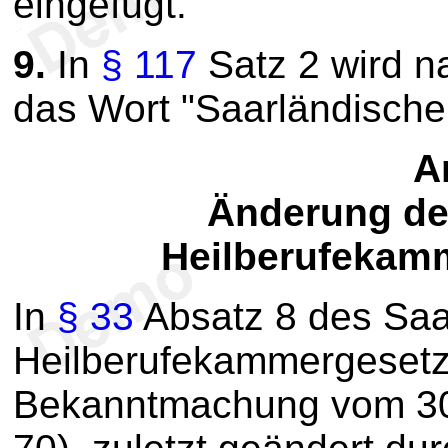
eingefügt.
9.
In
§ 117
Satz 2 wird n
das Wort "Saarländische
Ar
Änderung de
Heilberufekam
In
§ 33
Absatz 8 des Saa
Heilberufekammergesetz
Bekanntmachung vom 30.