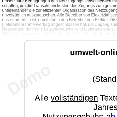
umsetzbare Bedingungen des Netzzugangs, einschließlich m
schaffen, um die Transaktionskosten des Zugangs zum gesamte
untereinander die zur effizienten Organisation des Netzzuga
unverzüglich auszutauschen. Alle Betreiber von Elektrizität
das erforderlich ist, damit durch den Betreiber von Elektrizit
Lieferantenrahmenvertrag abgeschlossen hat, der Zugang zum
Netzzugang durch die Letztverbraucher und Lieferanten setzt v
Bilanzkreissystem nach Maßgabe einer Rechtsverordnung über
der Regulierungsbehörde nach Absatz 3 Satz 2 Nummer 1 ein
stattfindet. Zwischen dem Bilanzkreisverantwortlichen und d
Vertrag über die Führung, Abwicklung und Abrechnung von Bil
umwelt-onli
Bilanzkreisverantwortliche trägt die finanzielle Verantwortun
(Stand
Alle
vollständigen
Texte
Jahre
Nutzungsgebühr:
ab 