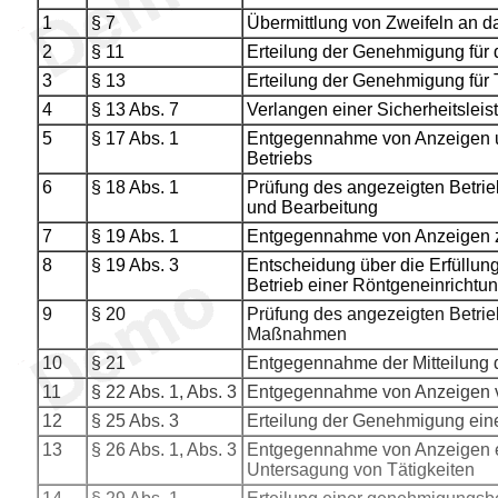
1
§ 7
Übermittlung von Zweifeln an 
2
§ 11
Erteilung der Genehmigung für 
3
§ 13
Erteilung der Genehmigung für T
4
§ 13 Abs. 7
Verlangen einer Sicherheitsleis
5
§ 17 Abs. 1
Entgegennahme von Anzeigen u
Betriebs
6
§ 18 Abs. 1
Prüfung des angezeigten Betrie
und Bearbeitung
7
§ 19 Abs. 1
Entgegennahme von Anzeigen zu
8
§ 19 Abs. 3
Entscheidung über die Erfüllung
Betrieb einer Röntgeneinrichtu
9
§ 20
Prüfung des angezeigten Betrie
Maßnahmen
10
§ 21
Entgegennahme der Mitteilung 
11
§ 22 Abs. 1, Abs. 3
Entgegennahme von Anzeigen vo
12
§ 25 Abs. 3
Erteilung der Genehmigung ein
13
§ 26 Abs. 1, Abs. 3
Entgegennahme von Anzeigen e
Untersagung von Tätigkeiten