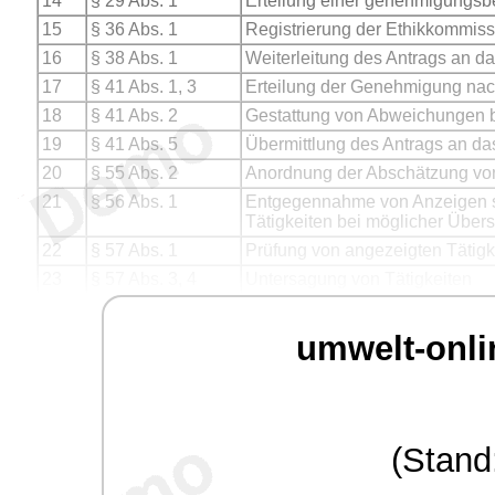
14
§ 29 Abs. 1
Erteilung einer genehmigungsbe
15
§ 36 Abs. 1
Registrierung der Ethikkommiss
16
§ 38 Abs. 1
Weiterleitung des Antrags an da
17
§ 41 Abs. 1, 3
Erteilung der Genehmigung nac
18
§ 41 Abs. 2
Gestattung von Abweichungen b
19
§ 41 Abs. 5
Übermittlung des Antrags an das
20
§ 55 Abs. 2
Anordnung der Abschätzung von
21
§ 56 Abs. 1
Entgegennahme von Anzeigen s
Tätigkeiten bei möglicher Über
22
§ 57 Abs. 1
Prüfung von angezeigten Tätigk
23
§ 57 Abs. 3, 4
Untersagung von Tätigkeiten
umwelt-onli
(Stand