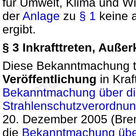
für Umwelt, Klima und Wi
der
Anlage
zu
§ 1
keine a
ergibt.
§ 3
Inkrafttreten, Außerk
Diese Bekanntmachung tr
Veröffentlichung
in Kraf
Bekanntmachung über di
Strahlenschutzverordnu
20. Dezember 2005 (Brem
die
Bekanntmachung über