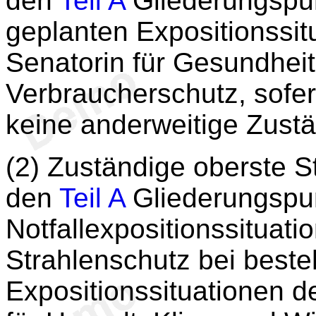
den
Teil A
Gliederungspun
geplanten Expositionssit
Senatorin für Gesundhei
Verbraucherschutz, sofer
keine anderweitige Zustän
(2) Zuständige oberste S
den
Teil A
Gliederungspunk
Notfallexpositionssituati
Strahlenschutz bei best
Expositionssituationen d