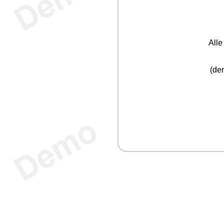
V
V
V
All
(der
V
V
V
V