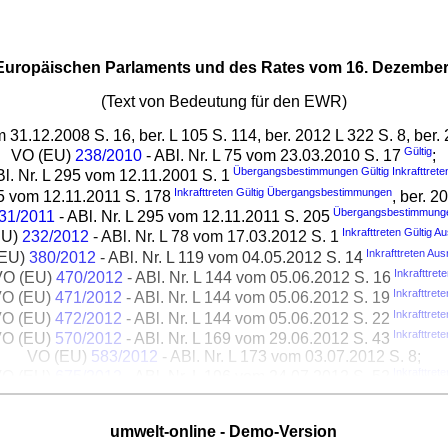
 Europäischen Parlaments und des Rates vom 16. Dezember 
(Text von Bedeutung für den EWR)
m 31.12.2008 S. 16, ber. L 105 S. 114, ber. 2012 L 322 S. 8, ber.
Gültig
VO (EU)
238/2010
- ABl. Nr. L 75 vom 23.03.2010 S. 17
;
Übergangsbestimmungen Gültig
Inkrafttrete
Bl. Nr. L 295 vom 12.11.2001 S. 1
Inkrafttreten Gültig
Übergangsbestimmungen
95 vom 12.11.2011 S. 178
, ber. 2
Übergangsbestimmung
31/2011
- ABl. Nr. L 295 vom 12.11.2011 S. 205
Inkrafttreten
Gültig A
EU)
232/2012
- ABl. Nr. L 78 vom 17.03.2012 S. 1
Inkrafttreten
Aus
(EU)
380/2012
- ABl. Nr. L 119 vom 04.05.2012 S. 14
Inkrafttret
VO (EU)
470/2012
- ABl. Nr. L 144 vom 05.06.2012 S. 16
Inkrafttrete
VO (EU)
471/2012
- ABl. Nr. L 144 vom 05.06.2012 S. 19
Inkrafttrete
VO (EU)
472/2012
- ABl. Nr. L 144 vom 05.06.2012 S. 22
Inkrafttrete
VO (EU)
570/2012
- ABl. Nr. L 169 vom 29.06.2012 S. 43
VO (EU)
583/2012
- ABl. Nr. L 173 vom 03.07.2012 S. 8;
Inkrafttrete
VO (EU)
675/2012
- ABl. Nr. L 196 vom 24.07.2012 S. 52
VO (EU)
1049/2012
- ABl. Nr. L 310 vom 09.11.2012 S. 41;
-
Inkrafttret
O (EU)
1057/2012
ABl. Nr. L 313 vom 13.11.2012 S. 11
umwelt-online - Demo-Version
Inkrafttret
O (EU)
1147/2012
- ABl. Nr. L 333 vom 05.12.2012 S. 34