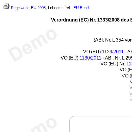
Regelwerk
,
EU 2008
, Lebensmittel -
EU
Bund
Verordnung (EG) Nr. 1333/2008 des
(ABl. Nr. L 354 vo
VO (EU)
1129/2011
- A
VO (EU)
1130/2011
- ABl. Nr. L 2
VO (EU) Nr.
11
VO (
VO 
V
V