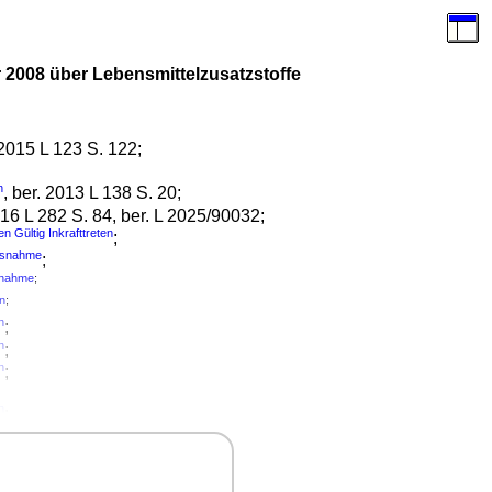
2008 über Lebensmittelzusatzstoffe
 2015 L 123 S. 122;
n
, ber. 2013 L 138 S. 20;
016 L 282 S. 84, ber. L 2025/90032;
en
Gültig Inkrafttreten
;
usnahme
;
nahme
;
en
;
n
;
n
;
n
;
n
;
en
;
en
;