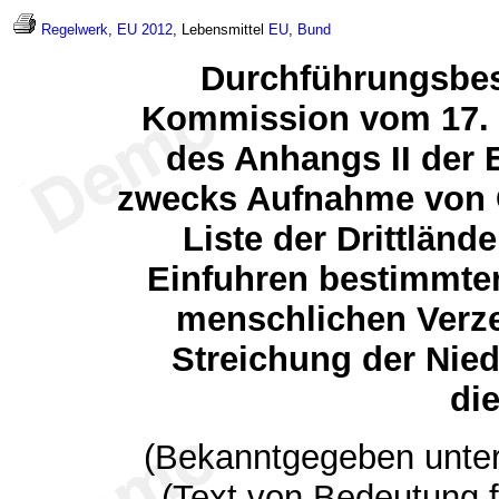
Regelwerk
,
EU 2012
, Lebensmittel
EU
,
Bund
Durchführungsbes
Kommission vom 17. 
des Anhangs II der
zwecks Aufnahme von C
Liste der Drittländ
Einfuhren bestimmte
menschlichen Verze
Streichung der Nied
die
(Bekanntgegeben unter
(Text von Bedeutung 