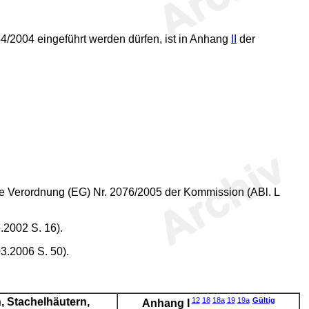
4/2004 eingeführt werden dürfen, ist in Anhang
II
der
die Verordnung (EG) Nr. 2076/2005 der Kommission (ABl. L
.2002 S. 16).
3.2006 S. 50).
, Stachelhäutern,
12
18
18a
19
19a
Gültig
Anhang I