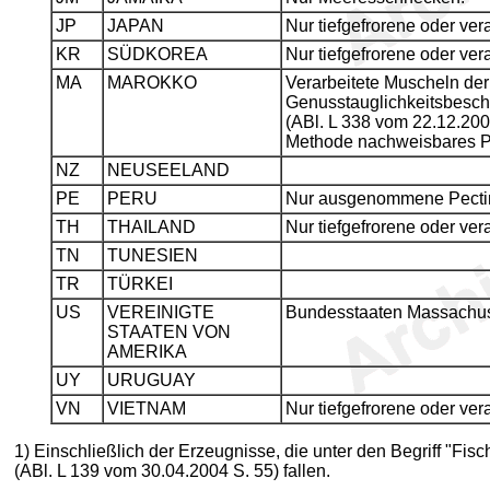
JP
JAPAN
Nur tiefgefrorene oder ve
KR
SÜDKOREA
Nur tiefgefrorene oder ve
MA
MAROKKO
Verarbeitete Muscheln der
Genusstauglichkeitsbesch
(ABl. L 338 vom 22.12.200
Methode nachweisbares PSP
NZ
NEUSEELAND
PE
PERU
Nur ausgenommene Pecti
TH
THAILAND
Nur tiefgefrorene oder ve
TN
TUNESIEN
TR
TÜRKEI
US
VEREINIGTE
Bundesstaaten Massachus
STAATEN VON
AMERIKA
UY
URUGUAY
VN
VIETNAM
Nur tiefgefrorene oder ve
1
) Einschließlich der Erzeugnisse, die unter den Begriff "F
(ABl. L 139 vom 30.04.2004 S. 55) fallen.