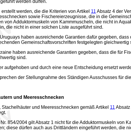
geführt werden dürfen.
erstellt werden, die die Kriterien von Artikel
11
Absatz 4 der Ver
resschnecken sowie Fischereierzeugnisse, die in die Gemeins
hren von Adduktormuskeln von Kammmuscheln, die nicht in Aqua
n, die nicht in einer solchen Liste ausgeführt sind.
Uruguays haben ausreichende Garantien dafür gegeben, dass di
henden Gemeinschaftsvorschriften festgelegten gleichwertig 
kraine haben ausreichende Garantien gegeben, dass die für Fi
hwertig sind.
er aufgehoben und durch eine neue Entscheidung ersetzt werd
prechen der Stellungnahme des Ständigen Ausschusses für die F
häutern und Meeresschnecken
ere, Stachelhäuter und Meeresschnecken gemäß Artikel
11
Absatz 
gt.
Nr. 854/2004 gilt Absatz 1 nicht für die Adduktormuskeln von 
 diese dürfen auch aus Drittländern eingeführt werden, die nich