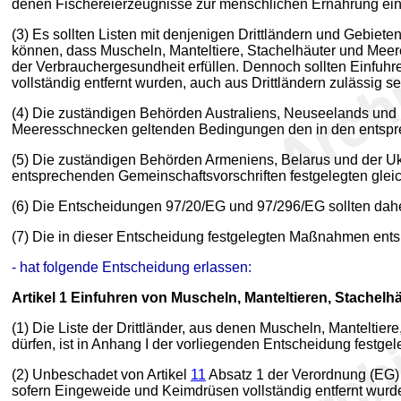
denen Fischereierzeugnisse zur menschlichen Ernährung ein
(3) Es sollten Listen mit denjenigen Drittländern und Gebieten 
können, dass Muscheln, Manteltiere, Stachelhäuter und Mee
der Verbrauchergesundheit erfüllen. Dennoch sollten Einfu
vollständig entfernt wurden, auch aus Drittländern zulässig sei
(4) Die zuständigen Behörden Australiens, Neuseelands und 
Meeresschnecken geltenden Bedingungen den in den entsprec
(5) Die zuständigen Behörden Armeniens, Belarus und der U
entsprechenden Gemeinschaftsvorschriften festgelegten gleic
(6) Die Entscheidungen 97/20/EG und 97/296/EG sollten dah
(7) Die in dieser Entscheidung festgelegten Maßnahmen ents
- hat folgende Entscheidung erlassen:
Artikel 1
Einfuhren von Muscheln, Manteltieren, Stachel
(1) Die Liste der Drittländer, aus denen Muscheln, Mantelti
dürfen, ist in Anhang I der vorliegenden Entscheidung festgele
(2) Unbeschadet von Artikel
11
Absatz 1 der Verordnung (EG) 
sofern Eingeweide und Keimdrüsen vollständig entfernt wurden;