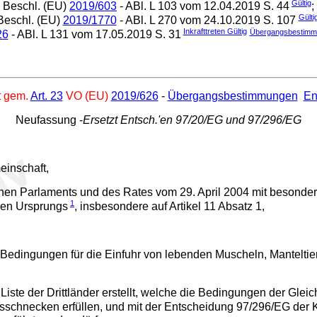
Gültig
Beschl. (EU)
2019/603
- ABl. L 103 vom 12.04.2019 S. 44
;
Gülti
Beschl. (EU)
2019/1770
- ABl. L 270 vom 24.10.2019 S. 107
Inkrafttreten Gültig
Übergangsbestimm
26
- ABl. L 131 vom 17.05.2019 S. 31
t gem.
Art. 23
VO (EU)
2019/626
-
Übergangsbestimmungen
En
Neufassung -
Ersetzt Entsch.'en 97/20/EG und 97/296/EG
einschaft,
en Parlaments und des Rates vom 29. April 2004 mit besondere
1
hen Ursprungs
, insbesondere auf Artikel 11 Absatz 1,
Bedingungen für die Einfuhr von lebenden Muscheln, Mantelti
 Liste der Drittländer erstellt, welche die Bedingungen der Gl
ssschnecken erfüllen, und mit der Entscheidung 97/296/EG der