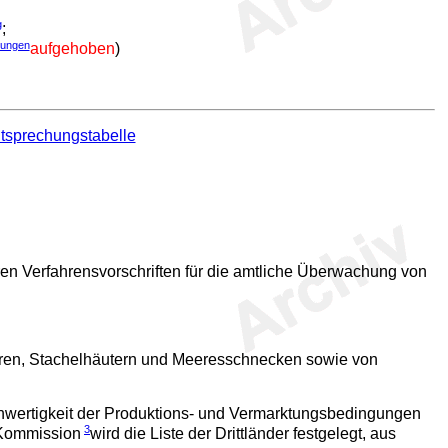
g
;
ungen
aufgehoben
)
tsprechungstabelle
n Verfahrensvorschriften für die amtliche Überwachung von
eren, Stachelhäutern und Meeresschnecken sowie von
eichwertigkeit der Produktions- und Vermarktungsbedingungen
3
 Kommission
wird die Liste der Drittländer festgelegt, aus