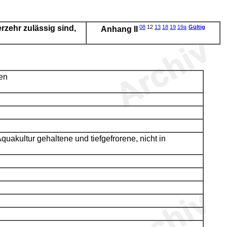
rzehr zulässig sind,
08
12
13
18
19
19a
Gültig
Anhang II
en
uakultur gehaltene und tiefgefrorene, nicht in