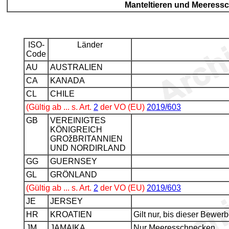
Manteltieren und Meeress
ISO-
Länder
Code
AU
AUSTRALIEN
CA
KANADA
CL
CHILE
(Gültig ab ... s. Art.
2
der VO (EU)
2019/603
GB
VEREINIGTES
KÖNIGREICH
GROžBRITANNIEN
UND NORDIRLAND
GG
GUERNSEY
GL
GRÖNLAND
(Gültig ab ... s. Art.
2
der VO (EU)
2019/603
JE
JERSEY
HR
KROATIEN
Gilt nur, bis dieser Bewerb
JM
JAMAIKA
Nur Meeresschnecken.