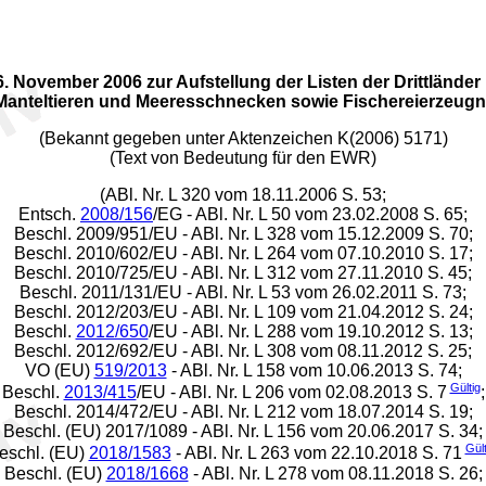
November 2006 zur Aufstellung der Listen der Drittländer 
Manteltieren und Meeresschnecken sowie Fischereierzeugni
(Bekannt gegeben unter Aktenzeichen K(2006) 5171)
(Text von Bedeutung für den EWR)
(ABl. Nr. L 320 vom 18.11.2006 S. 53;
Entsch.
2008/156
/EG - ABl. Nr. L 50 vom 23.02.2008 S. 65;
Beschl. 2009/951/EU - ABl. Nr. L 328 vom 15.12.2009 S. 70;
Beschl. 2010/602/EU - ABl. Nr. L 264 vom 07.10.2010 S. 17;
Beschl. 2010/725/EU - ABl. Nr. L 312 vom 27.11.2010 S. 45;
Beschl. 2011/131/EU - ABl. Nr. L 53 vom 26.02.2011 S. 73;
Beschl. 2012/203/EU - ABl. Nr. L 109 vom 21.04.2012 S. 24;
Beschl.
2012/650
/EU - ABl. Nr. L 288 vom 19.10.2012 S. 13;
Beschl. 2012/692/EU - ABl. Nr. L 308 vom 08.11.2012 S. 25;
VO (EU)
519/2013
- ABl. Nr. L 158 vom 10.06.2013 S. 74;
Gültig
Beschl.
2013/415
/EU - ABl. Nr. L 206 vom 02.08.2013 S. 7
;
Beschl. 2014/472/EU - ABl. Nr. L 212 vom 18.07.2014 S. 19;
Beschl. (EU) 2017/1089 - ABl. Nr. L 156 vom 20.06.2017 S. 34;
Gült
eschl. (EU)
2018/1583
- ABl. Nr. L 263 vom 22.10.2018 S. 71
Beschl. (EU)
2018/1668
- ABl. Nr. L 278 vom 08.11.2018 S. 26;