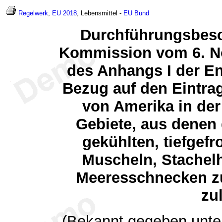
Regelwerk
,
EU 2018
, Lebensmittel -
EU
Bund
Durchführungsbesc
Kommission vom 6. N
des Anhangs I der E
Bezug auf den Eintrag
von Amerika in der 
Gebiete, aus denen 
gekühlten, tiefgefr
Muscheln, Stachelh
Meeresschnecken z
zul
(Bekannt gegeben unte