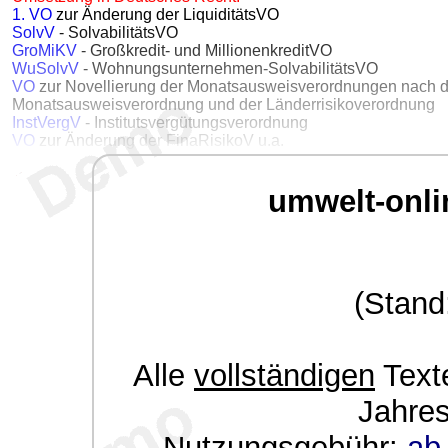
1. VO
zur Änderung der LiquiditätsVO
SolvV
- SolvabilitätsVO
GroMiKV
- Großkredit- und MillionenkreditVO
WuSolvV
- Wohnungsunternehmen-SolvabilitätsVO
VO
zur Novellierung der Monatsausweisverordnungen nach 
Monatsausweisverordnung und der Länderrisikoverordnung
InstVergV
- Institutsvergütungsverordnung
VO
zur Änderung der FinaRisikoV u.a.
umwelt-onli
(Stand
Alle
vollständigen
Texte
Jahre
Nutzungsgebühr:
ab 