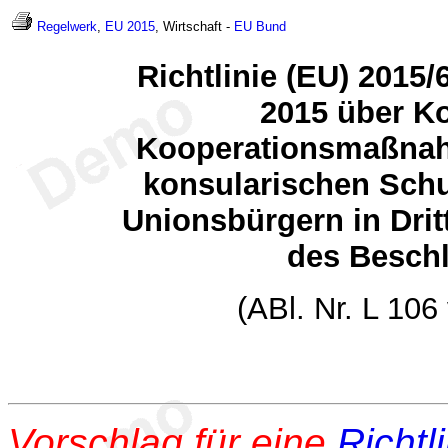
Regelwerk
,
EU 2015
, Wirtschaft -
EU
Bund
Richtlinie (EU) 2015/
2015 über K
Kooperationsmaßnah
konsularischen Schu
Unionsbürgern in Dri
des Besch
(ABl. Nr. L 106
Vorschlag für eine
Richtl