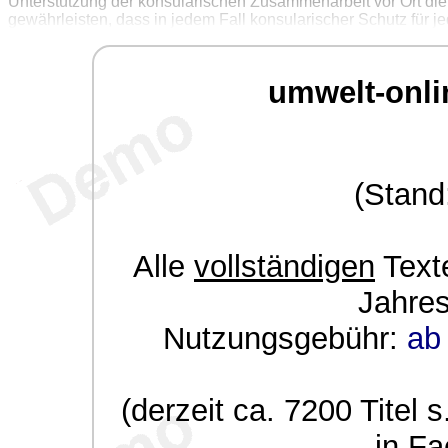
Unterstützung der konsularischen Zusammenarbeit vor Ort di
gewährleisten, dass in jedem Fall konsularischer Schutz für 
umwelt-onli
(Stand
Alle
vollständigen
Texte
Jahre
Nutzungsgebühr:
ab 
(derzeit ca. 7200 Titel s
in Fa