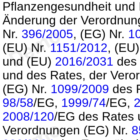
Pflanzengesundheit und P
Änderung der Verordnun
Nr.
396/2005
, (EG) Nr.
1
(EU) Nr.
1151/2012
, (EU
und (EU)
2016/2031
des 
und des Rates, der Vero
(EG) Nr.
1099/2009
des R
98/58
/EG,
1999/74
/EG,
2008/120
/EG des Rates 
Verordnungen (EG) Nr.
8