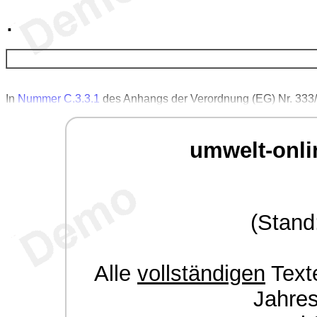
.
In
Nummer C.3.3.1
des Anhangs der Verordnung (EG) Nr. 333/
umwelt-onli
(Stand
Alle
vollständigen
Texte
Jahre