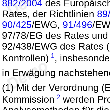
882/2004
des Europäisc
Rates, der Richtlinien
89
90/425
/EWG,
91/496
/E
97/78/EG des Rates und
92/438/EWG des Rates (
1
Kontrollen)
, insbesonde
in Erwägung nachstehen
(1) Mit der Verordnung (
2
Kommission
werden Pr