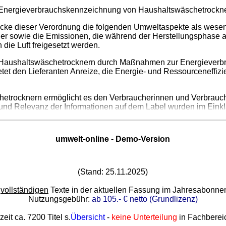
ie Energieverbrauchskennzeichnung von Haushaltswäschetrockn
cke dieser Verordnung die folgenden Umweltaspekte als wesent
r sowie die Emissionen, die während der Herstellungsphase a
ie Luft freigesetzt werden.
n Haushaltswäschetrocknern durch Maßnahmen zur Energieverb
etet den Lieferanten Anreize, die Energie- und Ressourceneffi
trocknern ermöglicht es den Verbraucherinnen und Verbraucher
it und Relevanz der Informationen auf dem Label wurden im Eink
umwelt-online - Demo-Version
(Stand: 25.11.2025)
e
vollständigen
Texte in der aktuellen Fassung im Jahresabonn
Nutzungsgebühr:
ab 105.- € netto (Grundlizenz)
zeit ca. 7200 Titel s.
Übersicht
-
keine Unterteilung
in Fachberei