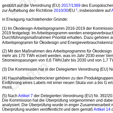
gestützt auf die Verordnung (EU)
2017/1369
des Europäischen
1
zur Aufhebung der Richtlinie
2010/30
/EU
, insbesondere auf
A
in Erwägung nachstehender Gründe:
(1) Im Ökodesign-Arbeitsprogramm 2016-2019 der Kommissi
2019 festgelegt. Im Arbeitsprogramm werden energieverbrauch
Durchführungsmaßnahmen Priorität erhalten. Dazu gehören a
Arbeitsprogramm für Ökodesign und Energieverbrauchskenn
(2) Mit den Maßnahmen des Arbeitsprogramms für Ökodesign
mehr als 170 TWh erzielt werden, was im Jahr 2030 einer Ve
Stromeinsparungen von 0,6 TWh/Jahr bis 2030 und von 1,7 T
(3) Die Kommission hat in der Delegierten Verordnung (EU) N
(4) Haushaltswäschetrockner gehören zu den Produktgruppen
Einführung eines Labels mit einer neuen Skala von a bis G er
muss.
(5) Nach
Artikel 7
der Delegierten Verordnung (EU) Nr. 392/20
Die Kommission hat die Überprüfung vorgenommen und dabei t
analysiert. Die Überprüfung wurde in enger Zusammenarbeit mi
Überprüfung wurden veröffentlicht und dem gemäß
Artikel 14
d