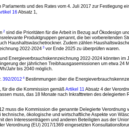
 Parlaments und des Rates vom 4. Juli 2017 zur Festlegung e
rtikel 16
Absatz 1,
2
on
sind die Prioritäten für die Arbeit in Bezug auf Ökodesign
srelevante Produktgruppen genannt, die bei vorbereitenden Stu
uch Haushaltswäschetrockner. Zudem zählen Haushaltswäschetr
3
zeichnung 2022-2024
vor Ende 2025 zu überprüfen waren.
 und Energieverbrauchskennzeichnung 2022-2024 könnten im J
rringerung der jährlichen Treibhausgasemissionen um etwa 24 
Wh/Jahr bis 2040 möglich.
4
r.
392/2012
Bestimmungen über die Energieverbrauchskennzei
, für die die Kommission gemäß
Artikel 11
Absatz 4 der Verordn
lassen muss, das 18 Monate nach Inkrafttreten des delegierten 
12 muss die Kommission die genannte Delegierte Verordnung vo
echnische, ökologische und wirtschaftliche Aspekte von Wäsch
t den Interessenträgern und anderen Beteiligten aus der Union
er Verordnung (EU) 2017/1369 eingesetzten Konsultationsforu