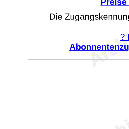
Preise
Die Zugangskennung w
? 
Abonnentenzug