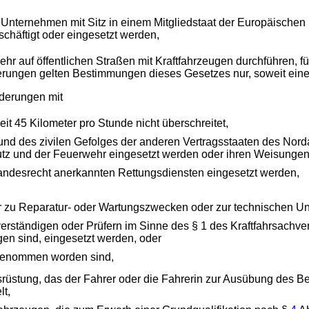
m Unternehmen mit Sitz in einem Mitgliedstaat der Europäisch
chäftigt oder eingesetzt werden,
hr auf öffentlichen Straßen mit Kraftfahrzeugen durchführen, f
derungen gelten Bestimmungen dieses Gesetzes nur, soweit eine 
rderungen mit
t 45 Kilometer pro Stunde nicht überschreitet,
und des zivilen Gefolges der anderen Vertragsstaaten des Nord
utz und der Feuerwehr eingesetzt werden oder ihren Weisungen 
 Landesrecht anerkannten Rettungsdiensten eingesetzt werden,
 zu Reparatur- oder Wartungszwecken oder zur technischen U
rständigen oder Prüfern im Sinne des § 1 des Kraftfahrsachve
en sind, eingesetzt werden, oder
 genommen worden sind,
srüstung, das der Fahrer oder die Fahrerin zur Ausübung des Be
lt,