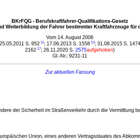
BKrFQG - Berufskraftfahrer-Qualifikations-Gesetz
nd Weiterbildung der Fahrer bestimmter Kraftfahrzeuge für
Vom 14. August 2006
11
13
 25.05.2011 S. 952
; 17.06.2013 S. 1558
; 31.08.2015 S. 147
17
2162
; 26.11.2020 S.
2575
aufgehoben
)
Gl.-Nr.: 9231-11
Zur aktuellen Fassung
dere der Sicherheit im Straßenverkehr durch die Vermittlung b
Europäischen Union, eines anderen Vertragsstaates des Abkom