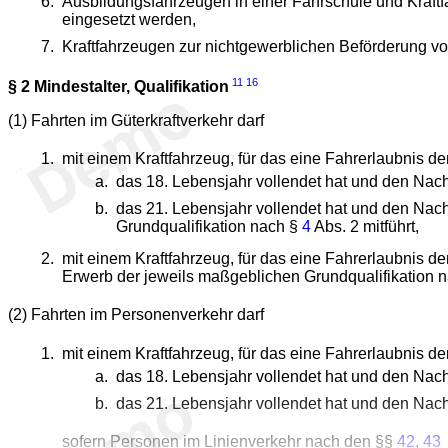
Ausbildungsfahrzeugen in einer Fahrschule und Kraftf
eingesetzt werden,
Kraftfahrzeugen zur nichtgewerblichen Beförderung v
11
16
§ 2
Mindestalter, Qualifikation
(1) Fahrten im Güterkraftverkehr darf
mit einem Kraftfahrzeug, für das eine Fahrerlaubnis de
das 18. Lebensjahr vollendet hat und den Nac
das 21. Lebensjahr vollendet hat und den Nac
Grundqualifikation nach §
4
Abs. 2 mitführt,
mit einem Kraftfahrzeug, für das eine Fahrerlaubnis d
Erwerb der jeweils maßgeblichen Grundqualifikation 
(2) Fahrten im Personenverkehr darf
mit einem Kraftfahrzeug, für das eine Fahrerlaubnis de
das 18. Lebensjahr vollendet hat und den Nac
das 21. Lebensjahr vollendet hat und den Nac
sofern Personen im Linienverkehr nach den §§
42
,
43