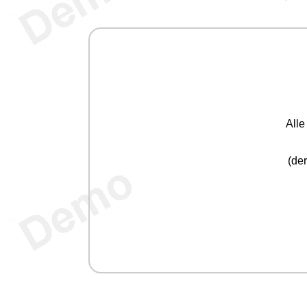
All
(der