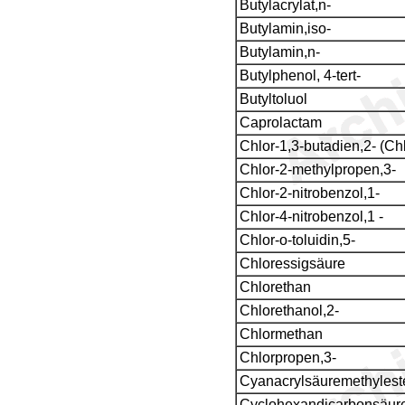
Butylacrylat,n-
Butylamin,iso-
Butylamin,n-
Butylphenol, 4-tert-
Butyltoluol
Caprolactam
Chlor-1,3-butadien,2- (Ch
Chlor-2-methylpropen,3-
Chlor-2-nitrobenzol,1-
Chlor-4-nitrobenzol,1 -
Chlor-o-toluidin,5-
Chloressigsäure
Chlorethan
Chlorethanol,2-
Chlormethan
Chlorpropen,3-
Cyanacrylsäuremethylest
Cyclohexandicarbonsäure