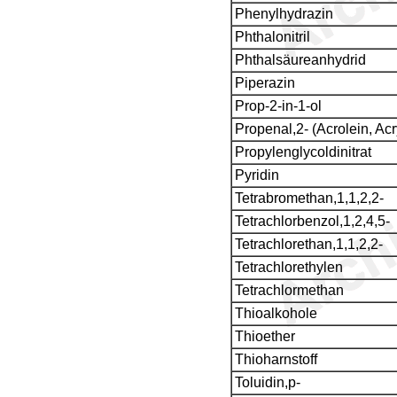
Phenylhydrazin
Phthalonitril
Phthalsäureanhydrid
Piperazin
Prop-2-in-1-ol
Propenal,2- (Acrolein, Ac
Propylenglycoldinitrat
Pyridin
Tetrabromethan,1,1,2,2-
Tetrachlorbenzol,1,2,4,5-
Tetrachlorethan,1,1,2,2-
Tetrachlorethylen
Tetrachlormethan
Thioalkohole
Thioether
Thioharnstoff
Toluidin,p-