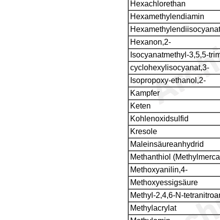
Hexachlorethan
Hexamethylendiamin
Hexamethylendiisocyana
Hexanon,2-
Isocyanatmethyl-3,5,5-trim
cyclohexylisocyanat,3-
Isopropoxy-ethanol,2-
Kampfer
Keten
Kohlenoxidsulfid
Kresole
Maleinsäureanhydrid
Methanthiol (Methylmerca
Methoxyanilin,4-
Methoxyessigsäure
Methyl-2,4,6-N-tetranitroa
Methylacrylat