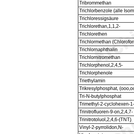
Tribrommethan
Trichlorbenzole (alle Isom
Trichloressigsäure
Trichlorethan,1,1,2-
Trichlorethen
Trichlormethan (Chlorofo
Trichlornaphthalin
Trichlornitromethan
Trichlorphenol,2,4,5-
Trichlorphenole
Triethylamin
Trikresylphosphat, (ooo
Tri-N-butylphosphat
Trimethyl-2-cyclohexen-1-
Trinitrofluoren-9-on,2,4,7-
Trinitrotoluol,2,4,6-(TNT)
Vinyl-2-pyrrolidon,N-