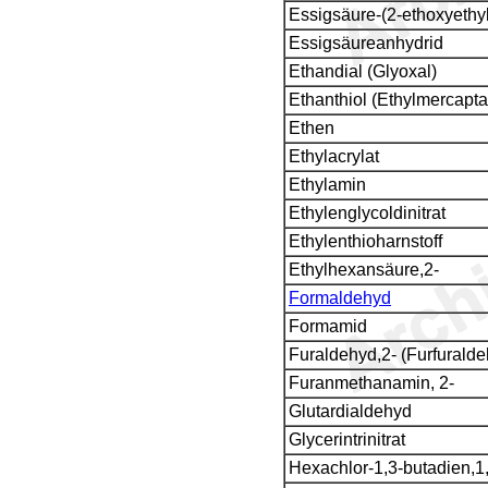
Essigsäure-(2-ethoxyethyl
Essigsäureanhydrid
Ethandial (Glyoxal)
Ethanthiol (Ethylmercapta
Ethen
Ethylacrylat
Ethylamin
Ethylenglycoldinitrat
Ethylenthioharnstoff
Ethylhexansäure,2-
Formaldehyd
Formamid
Furaldehyd,2- (Furfuralde
Furanmethanamin, 2-
Glutardialdehyd
Glycerintrinitrat
Hexachlor-1,3-butadien,1,