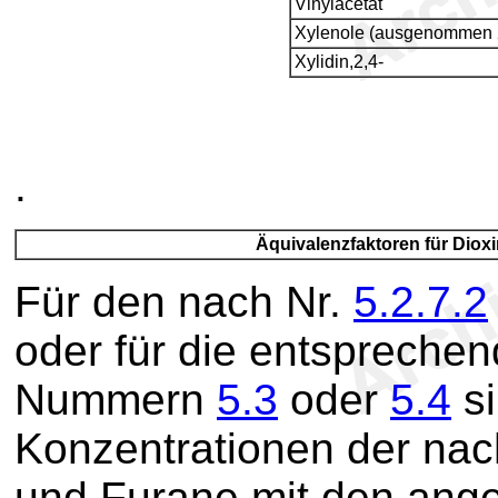
Vinylacetat
Xylenole (ausgenommen 2
Xylidin,2,4-
.
Äquivalenzfaktoren für Diox
Für den nach Nr.
5.2.7.2
oder für die entspreche
Nummern
5.3
oder
5.4
si
Konzentrationen der na
und Furane mit den ang