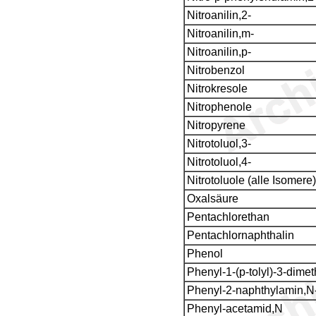
Nitroanilin,2-
Nitroanilin,m-
Nitroanilin,p-
Nitrobenzol
Nitrokresole
Nitrophenole
Nitropyrene
Nitrotoluol,3-
Nitrotoluol,4-
Nitrotoluole (alle Isomere)
Oxalsäure
Pentachlorethan
Pentachlornaphthalin
Phenol
Phenyl-1-(p-tolyl)-3-dime
Phenyl-2-naphthylamin,N
Phenyl-acetamid,N