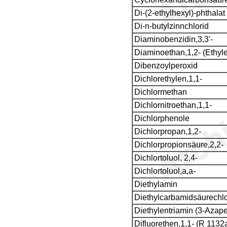
Di-(2-ethylhexyl)-phthalat
Di-n-butylzinnchlorid
Diaminobenzidin,3,3'-
Diaminoethan,1,2- (Ethyl
Dibenzoylperoxid
Dichlorethylen,1,1-
Dichlormethan
Dichlornitroethan,1,1-
Dichlorphenole
Dichlorpropan,1,2-
Dichlorpropionsäure,2,2-
Dichlortoluol, 2,4-
Dichlortoluol,a,a-
Diethylamin
Diethylcarbamidsäurechlo
Diethylentriamin (3-Azap
Difluorethen,1,1- (R 1132