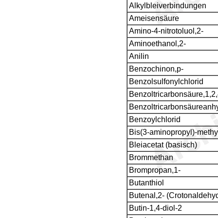
Alkylbleiverbindungen
Ameisensäure
Amino-4-nitrotoluol,2-
Aminoethanol,2-
Anilin
Benzochinon,p-
Benzolsulfonylchlorid
Benzoltricarbonsäure,1,2,
Benzoltricarbonsäureanhyd
Benzoylchlorid
Bis(3-aminopropyl)-methy
Bleiacetat (basisch)
Brommethan
Brompropan,1-
Butanthiol
Butenal,2- (Crotonaldehy
Butin-1,4-diol-2