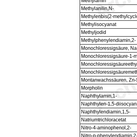
Methylamin
Methylanilin,N-
Methylenbis(2-methylcyclo
Methylisocyanat
Methyljodid
Methylphenylendiamin,2-
Monochloressigsäure, Na
Monochloressigsäure-1-me
Monochloressigsäureethy
Monochloressigsäuremeth
Montanwachssäuren, Zn-
Morpholin
Naphthylamin,1-
Naphthylen-1,5-diisocyan
Naphthylendiamin,1,5-
Natriumtrichloracetat
Nitro-4-aminophenol,2-
Nitro-p-phenylendiamin,2