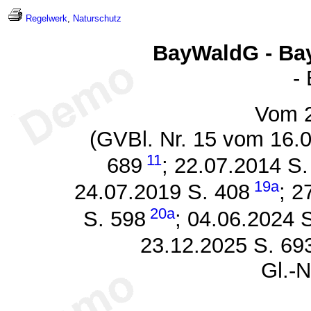
Regelwerk
,
Naturschutz
BayWaldG - Ba
-
Vom 2
(GVBl. Nr. 15 vom 16.0
11
689
; 22.07.2014 S.
19a
24.07.2019 S. 408
; 2
20a
S. 598
; 04.06.2024 
23.12.2025 S. 69
Gl.-N