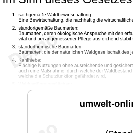
sachgemäße Waldbewirtschaftung:
Eine Bewirtschaftung, die nachhaltig die wirtschaftli
standortgemäße Baumarten:
Baumarten, deren ökologische Ansprüche mit den erf
vital und bei angemessener Pflege ausreichend stabil 
standortheimische Baumarten:
Baumarten, die der natürlichen Waldgesellschaft des 
Kahlhiebe:
Flächige Nutzungen ohne ausreichende und gesicherte V
auch eine Maßnahme, durch welche der Waldbestand s
welche die Schutzfunktion gefährdet wird,
Waldverjüngungsflächen:
Naturverjüngungen, Forstkulturen, Unterbauflächen un
Walderzeugnisse:
umwelt-onli
Forstpflanzen, Bäume und Sträucher oder Teile davo
Schilf, Farn- und Heilkräuter,
Kurzumtriebskulturen:
Anpflanzungen mit schnellwachsenden Baumarten insb
Umtriebszeit von höchstens 10 Jahren,