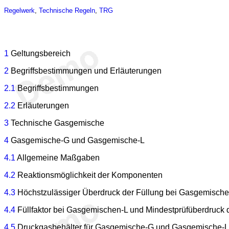
Regelwerk
,
Technische Regeln
,
TRG
1
Geltungsbereich
2
Begriffsbestimmungen und Erläuterungen
2.1
Begriffsbestimmungen
2.2
Erläuterungen
3
Technische Gasgemische
4
Gasgemische-G und Gasgemische-L
4.1
Allgemeine Maßgaben
4.2
Reaktionsmöglichkeit der Komponenten
4.3
Höchstzulässiger Überdruck der Füllung bei Gasgemisch
4.4
Füllfaktor bei Gasgemischen-L und Mindestprüfüberdruck d
4.5
Druckgasbehälter für Gasgemische-G und Gasgemische-L