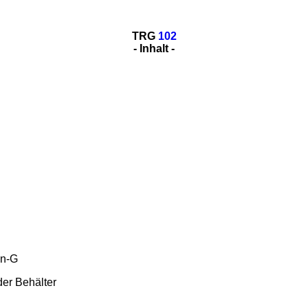
TRG
102
- Inhalt -
en-G
er Behälter