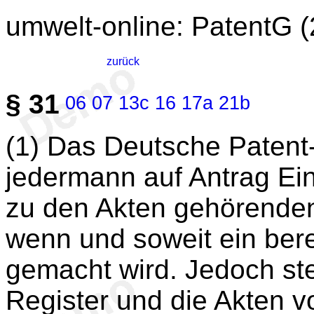
umwelt-online: PatentG (
zurück
§ 31
06
07
13c
16
17a
21b
(1) Das Deutsche Patent
jedermann auf Antrag Eins
zu den Akten gehörende
wenn und soweit ein bere
gemacht wird. Jedoch ste
Register und die Akten v