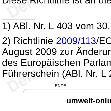
Diese Richtlinie ist an di
______
1
) ABl. Nr. L 403 vom 30
2
) Richtlinie
2009/113
/EG
August 2009 zur Änderun
des Europäischen Parla
Führerschein (ABl. Nr. L
ENDE
umwelt-onli