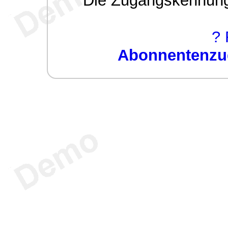
Die Zugangskennung w
? 
Abonnentenzug