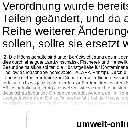
Verordnung wurde bereit
Teilen geändert, und da 
Reihe weiterer Änderu
sollen, sollte sie ersetzt
(2) Die Höchstgehalte sind unter Berücksichtigung des mit de
dies durch eine gute Landwirtschafts-, Fischerei- und Herstell
Gesundheitsrisikos sollten die Höchstgehalte für Kontaminante
("as low as reasonably achievable", ALARA-Prinzip). Durch e
Lebensmittelunternehmer zum Schutz der öffentlichen Gesund
reduzieren bzw. ganz zu vermeiden. Außerdem dient es dem S
Höchstgehalte so niedrig anzusetzen, wie sie durch eine stren
diese schutzbedürftige Gruppe verwendet werden, ggf. in Komb
strenge Auswahl der Rohstoffe ist ebenfalls bei der Herstellu
gebracht werden und für die zum Schutz gefährdeter Bevölkeru
umwelt-onli