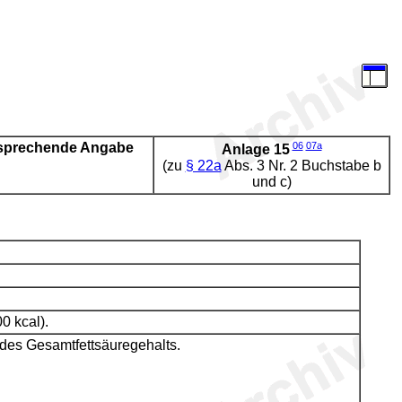
tsprechende Angabe
06
07a
Anlage 15
(zu
§ 22a
Abs. 3 Nr. 2 Buchstabe b
und c)
0 kcal).
des Gesamtfettsäuregehalts.