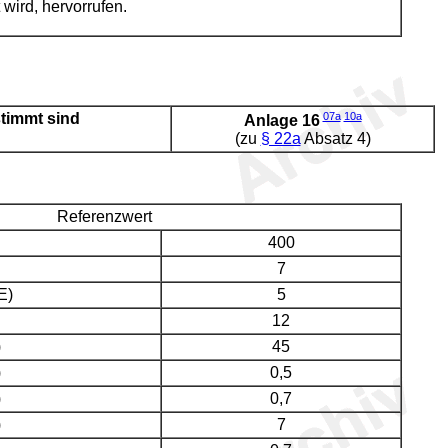
wird, hervorrufen.
stimmt sind
07a
10a
Anlage 16
(zu
§ 22a
Absatz 4)
Referenzwert
400
7
E)
5
12
)
45
)
0,5
)
0,7
)
7