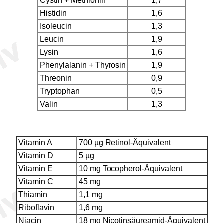
Cystin + Methionin
1,7
Histidin
1,6
Isoleucin
1,3
Leucin
1,9
Lysin
1,6
Phenylalanin + Thyrosin
1,9
Threonin
0,9
Tryptophan
0,5
Valin
1,3
Vitamin A
700 µg Retinol-Äquivalent
Vitamin D
5 µg
Vitamin E
10 mg Tocopherol-Äquivalent
Vitamin C
45 mg
Thiamin
1,1 mg
Riboflavin
1,6 mg
Niacin
18 mg Nicotinsäureamid-Äquivalent