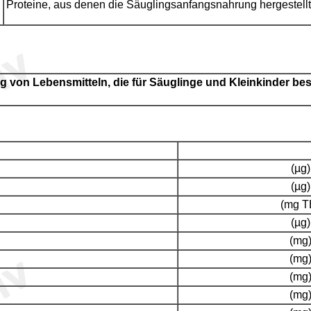
Proteine, aus denen die Säuglingsanfangsnahrung hergestellt 
 von Lebensmitteln, die für Säuglinge und Kleinkinder be
(µg)
(µg)
(mg T
(µg)
(mg
(mg
(mg
(mg