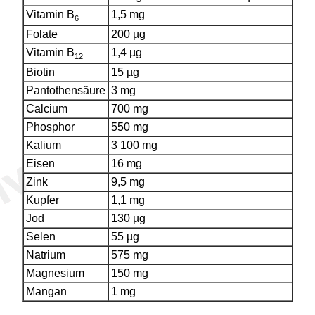
Vitamin B
1,5 mg
6
Folate
200 µg
Vitamin B
1,4 µg
12
Biotin
15 µg
Pantothensäure
3 mg
Calcium
700 mg
Phosphor
550 mg
Kalium
3 100 mg
Eisen
16 mg
Zink
9,5 mg
Kupfer
1,1 mg
Jod
130 µg
Selen
55 µg
Natrium
575 mg
Magnesium
150 mg
Mangan
1 mg