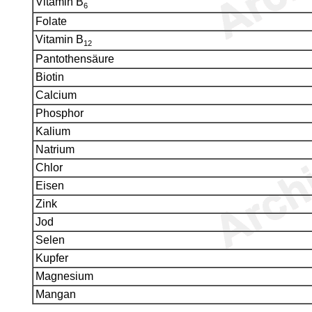
Vitamin B
6
Folate
Vitamin B
12
Pantothensäure
Biotin
Calcium
Phosphor
Kalium
Natrium
Chlor
Eisen
Zink
Jod
Selen
Kupfer
Magnesium
Mangan