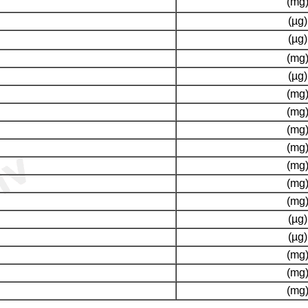
(mg
(µg)
(µg)
(mg
(µg)
(mg
(mg
(mg
(mg
(mg
(mg
(mg
(µg)
(µg)
(mg
(mg
(mg