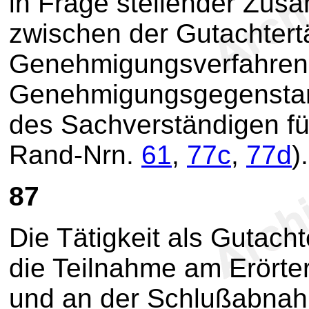
in Frage stellender Zu
zwischen der Gutachtertä
Genehmigungsverfahren
Genehmigungsgegenstan
des Sachverständigen für
Rand-Nrn.
61
,
77c
,
77d
).
87
Die Tätigkeit als Gutacht
die Teilnahme am Erörte
und an der Schlußabna