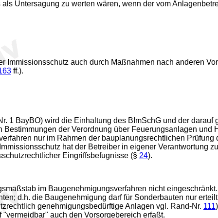
ls als Untersagung zu werten wären, wenn der vom Anlagenbetr
nder Immissionsschutz auch durch Maßnahmen nach anderen Vorsc
163
ff.).
Nr. 1 BayBO) wird die Einhaltung des BImSchG und der darauf 
n Bestimmungen der Verordnung über Feuerungsanlagen und 
rfahren nur im Rahmen der bauplanungsrechtlichen Prüfung d
issionsschutz hat der Betreiber in eigener Verantwortung zu 
schutzrechtlicher Eingriffsbefugnisse (§
24
).
ngsmaßstab im Baugenehmigungsverfahren nicht eingeschränkt.
achten; d.h. die Baugenehmigung darf für Sonderbauten nur ert
utzrechtlich genehmigungsbedürftige Anlagen vgl. Rand-Nr.
111
f "vermeidbar" auch den Vorsorgebereich erfaßt.