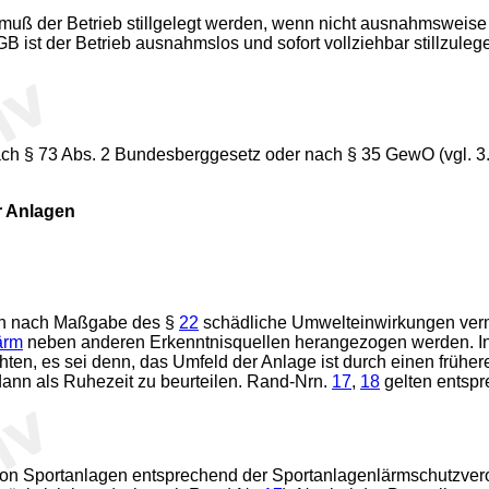
o muß der Betrieb stillgelegt werden, wenn nicht ausnahmsweise
B ist der Betrieb ausnahmslos und sofort vollziehbar stillzule
h § 73 Abs. 2 Bundesberggesetz oder nach § 35 GewO (vgl. 3.2.
r Anlagen
sen nach Maßgabe des §
22
schädliche Umwelteinwirkungen verme
ärm
neben anderen Erkenntnisquellen herangezogen werden. In F
hten, es sei denn, das Umfeld der Anlage ist durch einen frühe
 dann als Ruhezeit zu beurteilen. Rand-Nrn.
17
,
18
gelten entspr
von Sportanlagen entsprechend der Sportanlagenlärmschutzver