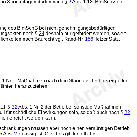
 von Sportanlagen dürfen nach §
2
Abs. 1 18. BImSchV die
rung des BImSchG bei nicht genehmigungsbedürftigen
tungsakten nach §
24
deshalb nur gefordert werden, soweit
lichkeiten nach Baurecht vgl. Rand-Nr.
156
, letzer Satz.
 1 Nr. 1 Maßnahmen nach dem Stand der Technik ergreifen,
tlinien heranzuziehen.
ach §
22
Abs. 1 Nr. 2 der Betreiber sonstige Maßnahmen
l für schädliche Einwirkungen sein, so daß auch nach §
22
hmen erreicht werden kann.
eschränkungen müssen aber noch einen vernünftigen Betrieb
25 Abs.
2
zulässig ist. Gleiches gilt für örtliche