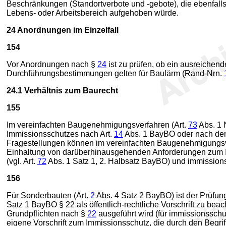
Beschränkungen (Standortverbote und -gebote), die ebenfal
Lebens- oder Arbeitsbereich aufgehoben würde.
24
Anordnungen im Einzelfall
154
Vor Anordnungen nach §
24
ist zu prüfen, ob ein ausreiche
Durchführungsbestimmungen gelten für Baulärm (Rand-Nrn.
24.1
Verhältnis zum Baurecht
155
Im vereinfachten Baugenehmigungsverfahren (Art.
73
Abs. 1 
Immissionsschutzes nach Art.
14
Abs. 1 BayBO oder nach de
Fragestellungen können im vereinfachten Baugenehmigungsve
Einhaltung von darüberhinausgehenden Anforderungen zum Imm
(vgl. Art.
72
Abs. 1 Satz 1, 2. Halbsatz BayBO) und immissions
156
Für Sonderbauten (Art.
2
Abs. 4 Satz 2 BayBO) ist der Prüfu
Satz 1 BayBO § 22 als öffentlich-rechtliche Vorschrift zu be
Grundpflichten nach §
22
ausgeführt wird (für immissionssch
eigene Vorschrift zum Immissionsschutz, die durch den Begrif