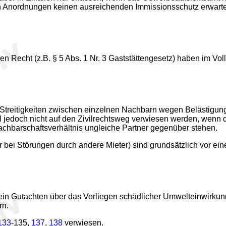
ten Anordnungen keinen ausreichenden Immissionsschutz erwart
n Recht (z.B. § 5 Abs. 1 Nr. 3 Gaststättengesetz) haben im Vo
ei Streitigkeiten zwischen einzelnen Nachbarn wegen Belästigu
ll jedoch nicht auf den Zivilrechtsweg verwiesen werden, wenn
chbarschaftsverhältnis ungleiche Partner gegenüber stehen.
r bei Störungen durch andere Mieter) sind grundsätzlich vor e
in Gutachten über das Vorliegen schädlicher Umwelteinwirku
rn.
133
-135,
137
,
138
verwiesen.