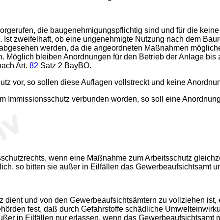
erufen, die baugenehmigungspflichtig sind und für die keine
 Ist zweifelhaft, ob eine ungenehmigte Nutzung nach dem Baur
en, abgesehen werden, da die angeordneten Maßnahmen möglich
n. Möglich bleiben Anordnungen für den Betrieb der Anlage bi
ach Art.
82
Satz 2 BayBO.
z vor, so sollen diese Auflagen vollstreckt und keine Anordn
um Immissionsschutz verbunden worden, so soll eine Anordnun
tsschutzrechts, wenn eine Maßnahme zum Arbeitsschutz gleichze
ich, so bitten sie außer in Eilfällen das Gewerbeaufsichtsamt
z dient und von den Gewerbeaufsichtsämtern zu vollziehen ist, 
hörden fest, daß durch Gefahrstoffe schädliche Umwelteinwirku
ßer in Eilfällen nur erlassen, wenn das Gewerbeaufsichtsamt mi