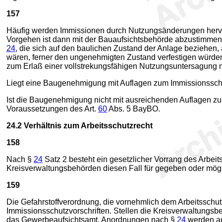
157
Häufig werden Immissionen durch Nutzungsänderungen hervorg
Vorgehen ist dann mit der Bauaufsichtsbehörde abzustimmen.
24
, die sich auf den baulichen Zustand der Anlage bezieh
wären, ferner den ungenehmigten Zustand verfestigen würde
zum Erlaß einer vollstrekungsfähigen Nutzungsuntersagung n
Liegt eine Baugenehmigung mit Auflagen zum Immissionsschut
Ist die Baugenehmigung nicht mit ausreichenden Auflagen z
Voraussetzungen des Art.
60
Abs. 5 BayBO.
24.2
Verhältnis zum Arbeitsschutzrecht
158
Nach §
24
Satz 2 besteht ein gesetzlicher Vorrang des Arbei
Kreisverwaltungsbehörden diesen Fall für gegeben oder mögl
159
Die Gefahrstoffverordnung, die vornehmlich dem Arbeitsschut
Immissionsschutzvorschriften. Stellen die Kreisverwaltungsbe
das Gewerbeaufsichtsamt. Anordnungen nach §
24
werden au