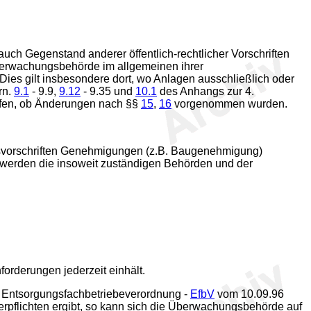
uch Gegenstand anderer öffentlich-rechtlicher Vorschriften
Überwachungsbehörde im allgemeinen ihrer
es gilt insbesondere dort, wo Anlagen ausschließlich oder
rn.
9.1
- 9.9,
9.12
- 9.35 und
10.1
des Anhangs zur 4.
ffen, ob Änderungen nach §§
15
,
16
vorgenommen wurden.
tsvorschriften Genehmigungen (z.B. Baugenehmigung)
l werden die insoweit zuständigen Behörden und der
orderungen jederzeit einhält.
r Entsorgungsfachbetriebeverordnung -
EfbV
vom 10.09.96
iberpflichten ergibt, so kann sich die Überwachungsbehörde auf