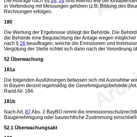
Die Aufträge nach §§
26
,
28
sind ebenso wie die fortlaufen
in Verbindung mit Messungen gehören (z.B. Bildung des Beu
Rechnungen erfolgen.
180
Die Wertung der Ergebnisse obliegt der Behörde. Die Behö
die Behörde eine Begutachtung der Anlage wegen möglicher 
nach §
26
beauftragen, welche die Emissionen und Immissione
Vergütung der Stelle richtet sich dann nach der Verordnung
52
Überwachung
181a
Die folgenden Ausführungen befassen sich mit Ausnahme v
in Bayern derzeit regelmäßig die Genehmigungsbehörde (Art. 
Rand-Nr. 184.
181b
Nach Art.
87
Abs. 2 BayBO nimmt die immissionsschutzrechtli
Baugenehmigung oder baurechtliche Zustimmung einschließt.
52.1
Überwachungsakt