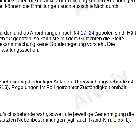
 Immissionen beschränkt. Zur Ermittlung können Rechnungen
n können die Ermittlungen auch ausschließlich durch
 wurden und ob Anordnungen nach §§
17
,
24
geboten sind. Hält
für geboten, so kann sie mit dem Gutachten die Stelle
e Bekanntmachung keine Sonderregelung vorsieht. Die
erwaltungssachen.
enehmigungsbedürftiger Anlagen. Überwachungsbehörde ist
3). Regelungen im Fall getrennter Zuständigkeit enthält
fsichtsbehörde wahr, soweit die jeweilige Genehmigung die
estützten Nebenbestimmungen (vgl. auch Rand-Nrn.
1 55
ff.).