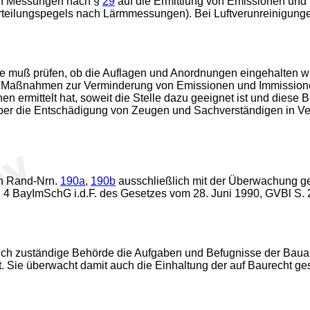
den Messungen nach §
29
auf die Ermittlung von Emissionen und
rteilungspegels nach Lärmmessungen). Bei Luftverunreinigunge
rde muß prüfen, ob die Auflagen und Anordnungen eingehalten
Maßnahmen zur Verminderung von Emissionen und Immissionen 
n ermittelt hat, soweit die Stelle dazu geeignet ist und dies
 über die Entschädigung von Zeugen und Sachverständigen in V
on Rand-Nrn.
190a
,
190b
ausschließlich mit der Überwachung g
4 BayImSchG i.d.F. des Gesetzes vom 28. Juni 1990, GVBl S. 21
ch zuständige Behörde die Aufgaben und Befugnisse der Bauau
 Sie überwacht damit auch die Einhaltung der auf Baurecht g