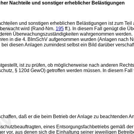
her Nachteile und sonstiger erheblicher Belästigungen
hteilen und sonstigen erheblichen Belästigungen ist zum Teil a
überwacht wird (Rand-Nrn.
195
ff.). In diesem Fall genügt die 
anderen Überwachungszuständigkeiten wahrgenommen werden. Di
ahren in die 4. BImSchV aufgenommen wurden (Anlagen nach N
ei diesen Anlagen zumindest selbst ein Bild darüber verscha
estellt, ist zu prüfen, ob möglicherweise nach anderen Rech
sschutz, § 120d GewO) getroffen werden müssen. In diesem Fal
chaffen, daß er die beim Betrieb der Anlage zu beachtenden Anf
sschutzbeauftragten, eines Entsorgungsfachbetriebs gemäß de
ger vor, aus denen sich die Einhaltung seiner jeweiligen Betre