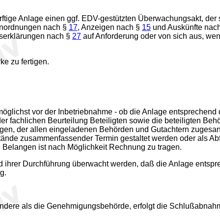
ige Anlage einen ggf. EDV-gestützten Überwachungsakt, der sp
Anordnungen nach §
17
, Anzeigen nach §
15
und Auskünfte nac
serklärungen nach §
27
auf Anforderung oder von sich aus, we
 zu fertigen.
glichst vor der Inbetriebnahme - ob die Anlage entsprechend
der fachlichen Beurteilung Beteiligten sowie die beteiligten B
rtigen, der allen eingeladenen Behörden und Gutachtern zuges
nde zusammenfassender Termin gestaltet werden oder als Abf
 Belangen ist nach Möglichkeit Rechnung zu tragen.
 ihrer Durchführung überwacht werden, daß die Anlage entspre
g.
andere als die Genehmigungsbehörde, erfolgt die Schlußabna