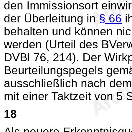
den Immissionsort einwi
der Überleitung in
§ 66
i
behalten und können ni
werden (Urteil des BVe
DVBl 76, 214). Der Wirkp
Beurteilungspegels gemä
ausschließlich nach de
mit einer Taktzeit von 5
18
Als neuere Erkenntnisqu