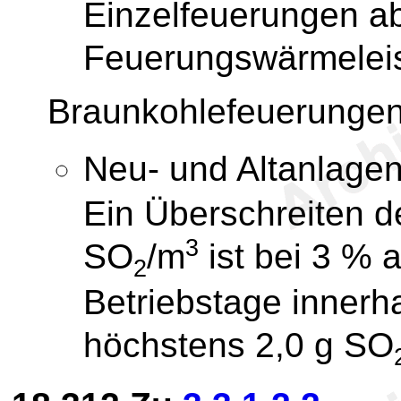
Einzelfeuerungen 
Feuerungswärmeleis
Braunkohlefeuerunge
Neu- und Altanlage
Ein Überschreiten d
3
SO
/m
ist bei 3 % a
2
Betriebstage innerh
höchstens 2,0 g SO