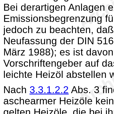
Bei derartigen Anlagen e
Emissionsbegrenzung für
jedoch zu beachten, daß
Neufassung der DIN 51603
März 1988); es ist davo
Vorschriftengeber auf d
leichte Heizöl abstellen w
Nach
3.3.1.2.2
Abs. 3 fi
aschearmer Heizöle kei
gelten Heizöle, die bei 