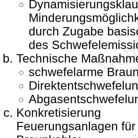
Dynamisierungsklau
Minderungsmöglichk
durch Zugabe basis
des Schwefelemissi
Technische Maßnahm
schwefelarme Brau
Direktentschwefelu
Abgasentschwefelu
Konkretisierung
Feuerungsanlagen für 