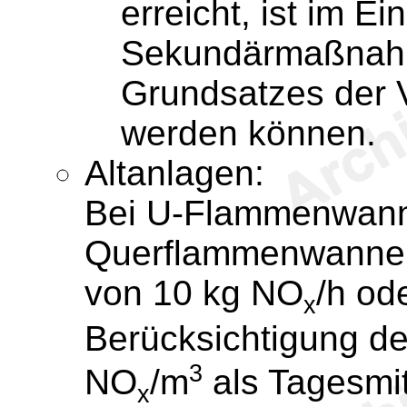
erreicht, ist im Ei
Sekundärmaßnahm
Grundsatzes der V
werden können.
Altanlagen:
Bei U-Flammenwann
Querflammenwannen
von 10 kg NO
/h od
x
Berücksichtigung de
3
NO
/m
als Tagesmit
x