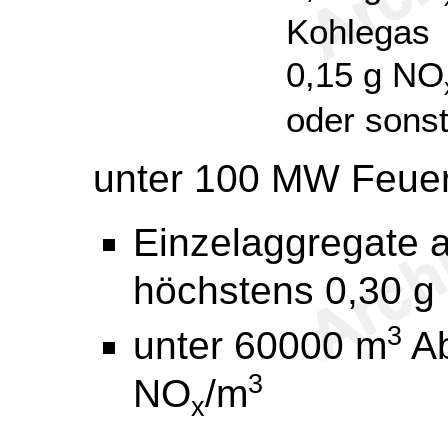
Kohlegas
0,15 g NO
oder sons
unter 100 MW Feue
Einzelaggregate 
höchstens 0,30 g
3
unter 60000 m
Ab
3
NO
/m
x