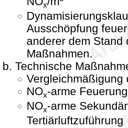
NO
/m
x
Dynamisierungsklau
Ausschöpfung feuer
anderer dem Stand 
Maßnahmen.
Technische Maßnahm
Vergleichmäßigung 
NO
-arme Feuerung
x
NO
-arme Sekundär
x
Tertiärluftzuführung