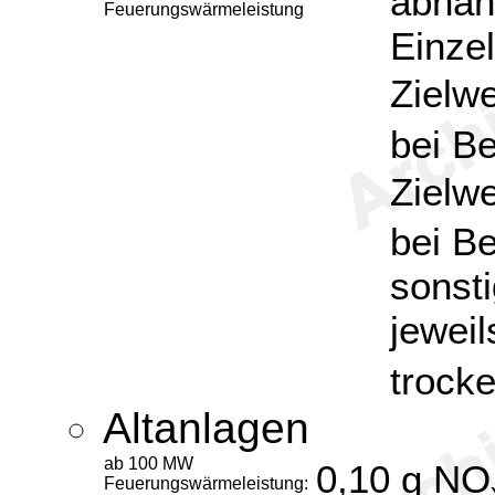
abhän
Feuerungswärmeleistung
Einzel
Zielw
bei B
Zielw
bei Be
sonst
jewei
trock
Altanlagen
ab 100 MW
0,10 g NO
Feuerungswärmeleistung: