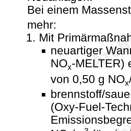
Bei einem Massens
mehr:
Mit Primärmaßna
neuartiger Wan
NO
-MELTER) e
x
von 0,50 g NO
x
brennstoff/sau
(Oxy-Fuel-Tech
Emissionsbegr
3