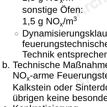
x
sonstige Öfen:
3
1,5 g NO
/m
x
Dynamisierungsklau
feuerungstechnisch
Technik entsprech
Technische Maßnahm
NO
-arme Feuerungst
x
Kalkstein oder Sinterd
übrigen keine beson