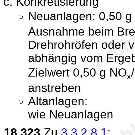
Konkretisierung
Neuanlagen: 0,50 g
Ausnahme beim Bren
Drehrohröfen oder v
abhängig vom Ergebn
Zielwert 0,50 g NO
x
anstreben
Altanlagen:
wie Neuanlagen
18.323
Zu
3.3.2.8.1
: