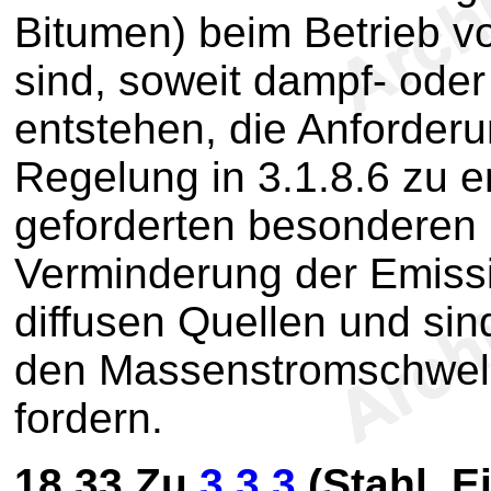
Bitumen) beim Betrieb 
sind, soweit dampf- ode
entstehen, die Anforder
Regelung in 3.1.8.6 zu 
geforderten besondere
Verminderung der Emissi
diffusen Quellen und si
den Massenstromschwel
fordern.
18.33
Zu
3.3.3
(Stahl, E