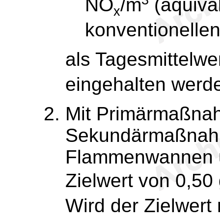
NO
/m
(äquival
x
konventionelle
als Tagesmittelwe
eingehalten werd
Mit Primärmaßnah
Sekundärmaßnahme
Flammenwannen u
Zielwert von 0,50
Wird der Zielwer