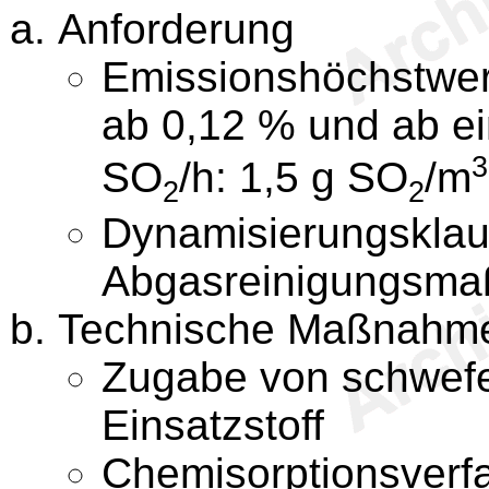
Anforderung
Emissionshöchstwer
ab 0,12 % und ab e
3
SO
/h: 1,5 g SO
/m
2
2
Dynamisierungsklau
Abgasreinigungsm
Technische Maßnahm
Zugabe von schwefe
Einsatzstoff
Chemisorptionsverfa