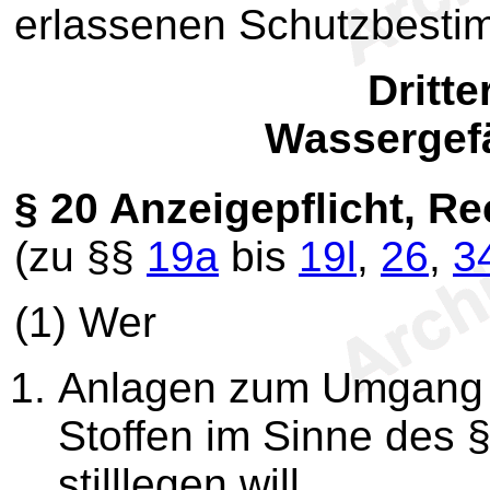
erlassenen Schutzbesti
Dritte
Wassergef
§ 20
Anzeigepflicht, R
(zu §§
19a
bis
19l
,
26
,
3
(1) Wer
Anlagen zum Umgang 
Stoffen im Sinne des 
stilllegen will,