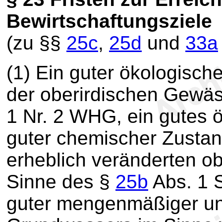
Bewirtschaftungsziele
(zu §§
25c
,
25d
und
33a
(1) Ein guter ökologisc
der oberirdischen Gewä
1 Nr. 2 WHG, ein gutes ö
guter chemischer Zustan
erheblich veränderten o
Sinne des §
25b
Abs. 1 
guter mengenmäßiger un