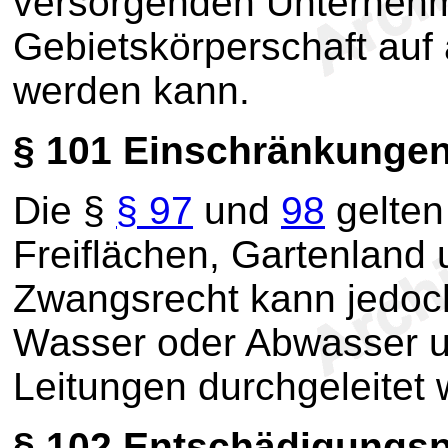
versorgenden Unternehm
Gebietskörperschaft auf 
werden kann.
§ 101
Einschränkunge
Die §
§ 97
und
98
gelten
Freiflächen, Gartenland
Zwangsrecht kann jedoch
Wasser oder Abwasser un
Leitungen durchgeleitet 
§ 102
Entschädigungspf