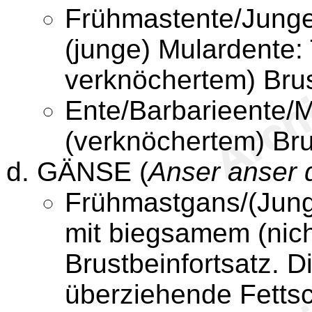
Frühmastente/Jungen
(junge) Mulardente:
verknöchertem) Brus
Ente/Barbarieente/M
(verknöchertem) Bru
GÄNSE (
Anser anser 
Frühmastgans/(Jung
mit biegsamem (nic
Brustbeinfortsatz. 
überziehende Fettsch