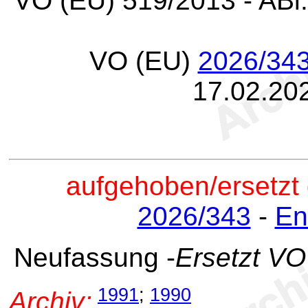
VO (EU) 519/2013 - ABl.
VO (EU)
2026/34
17.02.20
aufgehoben/ersetzt
2026/343
-
En
Neufassung -
Ersetzt V
1991
;
1990
Archiv: