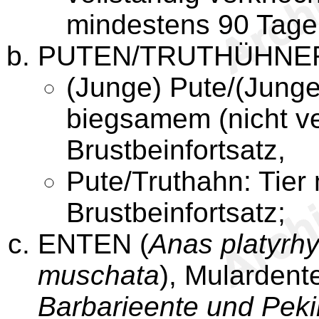
mindestens 90 Tagen
PUTEN/TRUTHÜHNER
(Junge) Pute/(Junger
biegsamem (nicht v
Brustbeinfortsatz,
Pute/Truthahn: Tier
Brustbeinfortsatz;
ENTEN (
Anas platyrh
muschata
), Mulardent
Barbarieente und Pek