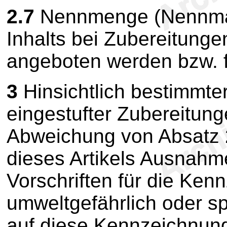
2.7
Nennmenge (Nennma
Inhalts bei Zubereitunge
angeboten werden bzw. fü
3
Hinsichtlich bestimmter
eingestufter Zubereitun
Abweichung von Absat
dieses Artikels Ausnah
Vorschriften für die Ken
umweltgefährlich oder sp
auf diese Kennzeichnung