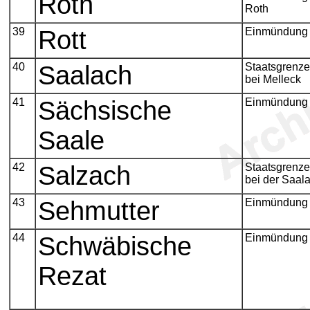
Roth
Roth
39
Rott
Einmündung 
40
Saalach
Staatsgrenze
bei Melleck
41
Sächsische
Einmündung 
Saale
42
Salzach
Staatsgrenze
bei der Saa
43
Sehmutter
Einmündung 
44
Schwäbische
Einmündung
Rezat