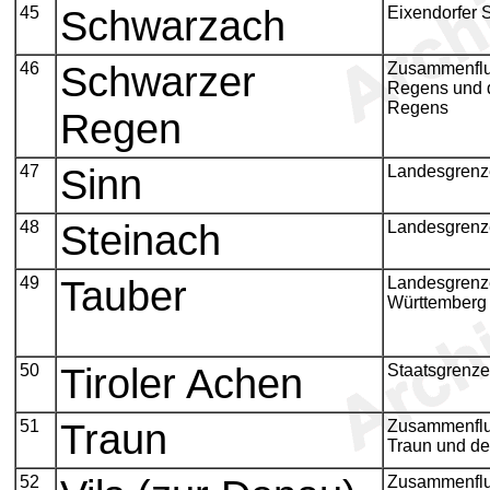
45
Schwarzach
Eixendorfer 
46
Schwarzer
Zusammenflu
Regens und 
Regens
Regen
47
Sinn
Landesgrenz
48
Steinach
Landesgrenz
49
Tauber
Landesgrenz
Württemberg 
50
Tiroler Achen
Staatsgrenze
51
Traun
Zusammenflu
Traun und de
52
Zusammenflu