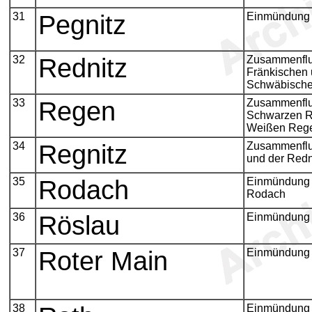
31
Pegnitz
Einmündung 
32
Rednitz
Zusammenflu
Fränkischen 
Schwäbische
33
Regen
Zusammenfl
Schwarzen R
Weißen Reg
34
Regnitz
Zusammenflu
und der Redn
35
Rodach
Einmündung 
Rodach
36
Röslau
Einmündung 
37
Roter Main
Einmündung d
38
Einmündung 