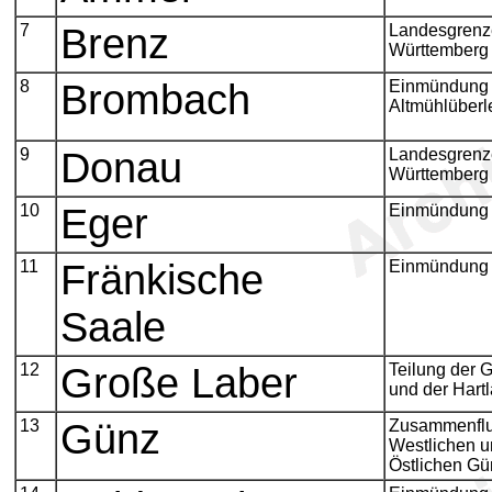
7
Brenz
Landesgrenz
Württemberg
8
Brombach
Einmündung
Altmühlüberle
9
Donau
Landesgrenz
Württemberg
10
Eger
Einmündung 
11
Fränkische
Einmündung 
Saale
12
Große Laber
Teilung der 
und der Hart
13
Günz
Zusammenflu
Westlichen u
Östlichen Gü