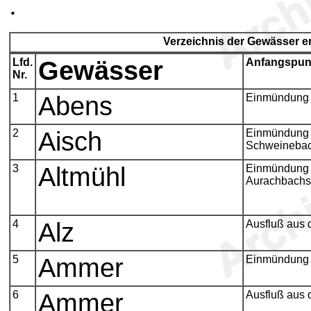
.
Verzeichnis der Gewässer 
Lfd.
Gewässer
Anfangspun
Nr.
1
Abens
Einmündung 
2
Aisch
Einmündung
Schweineba
3
Altmühl
Einmündung 
Aurachbachs
4
Alz
Ausfluß aus
5
Ammer
Einmündung 
6
Ammer
Ausfluß aus