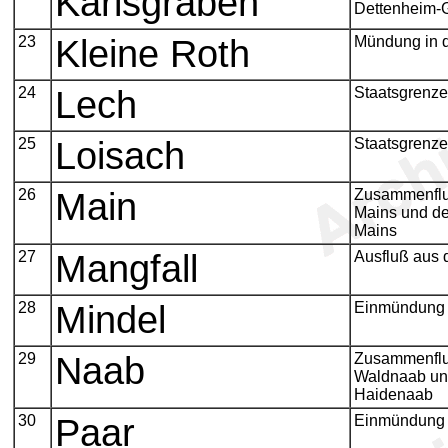
Karlsgraben
Dettenheim-
23
Kleine Roth
Mündung in 
24
Lech
Staatsgrenze
25
Loisach
Staatsgrenze
26
Main
Zusammenflu
Mains und d
Mains
27
Mangfall
Ausfluß aus
28
Mindel
Einmündung 
29
Naab
Zusammenflu
Waldnaab un
Haidenaab
30
Paar
Einmündung 