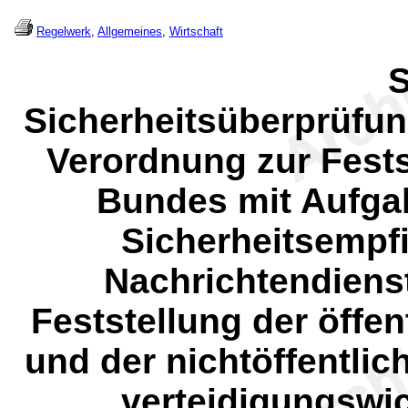
Regelwerk
,
Allgemeines
,
Wirtschaft
S
Sicherheitsüberprüfu
Verordnung zur Fest
Bundes mit Aufga
Sicherheitsempfi
Nachrichtendiens
Feststellung der öffe
und der nichtöffentlic
verteidigungswi