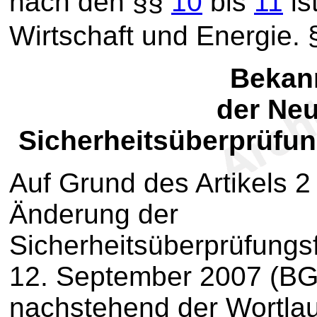
nach den §§
10
bis
11
is
Wirtschaft und Energie.
Bek
an
der Ne
Sicherheitsüberprüfu
Auf Grund des Artikels 2
Änderung der
Sicherheitsüberprüfungs
12. September 2007 (BGB
nachstehend der Wortlau