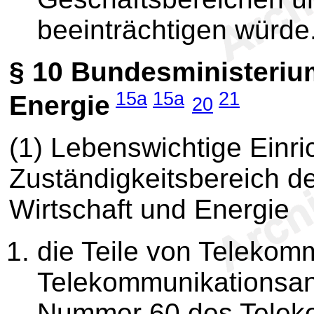
beeinträchtigen würde
§ 10
Bundesministerium
15a
15a
21
Energie
20
(1) Lebenswichtige Einri
Zuständigkeitsbereich d
Wirtschaft und Energie
die Teile von Telekom
Telekommunikationsan
Nummer 60 des Telek